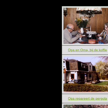
Opa en Oma, bij de koffie
Opa repareert de pergola