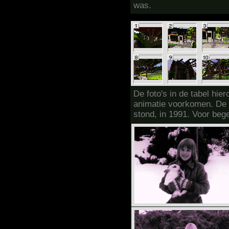
was.
De foto's in de tabel hiero
animatie voorkomen. De 
stond, in 1991. Voor bege