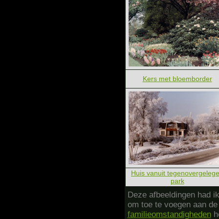
Kers met bloemborder
Huis vanuit tegenovergeleg
park
Deze afbeeldingen had i
om toe te voegen aan d
familieomstandigheden
he