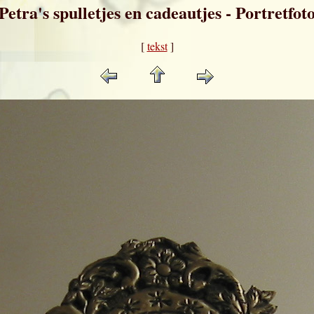
Petra's spulletjes en cadeautjes - Portretfot
[
tekst
]