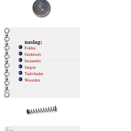
naslag:
Foldoc
Geektools
Iusmentis
Jargon
Taalvlinder
Woorden