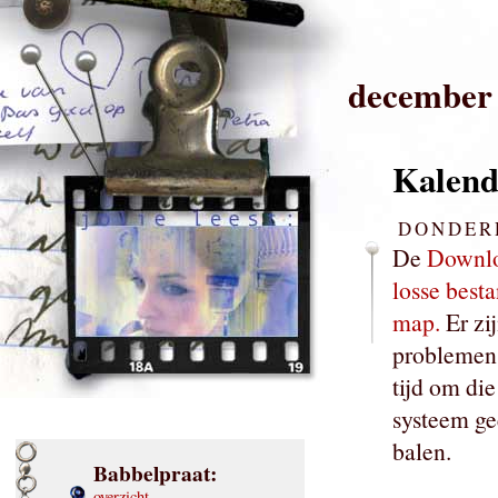
december
Kalend
DONDERD
De
Downlo
losse best
map.
Er zij
problemen 
tijd om die
systeem ge
balen.
Babbelpraat:
overzicht