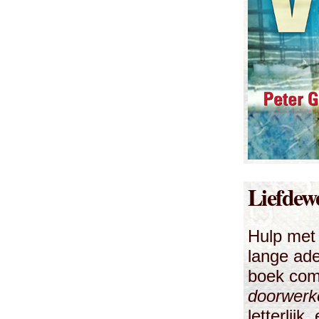
Liefdew
Hulp met
lange ad
boek comp
doorwerk
letterlijk