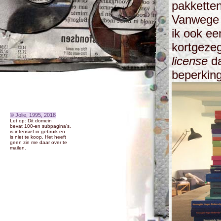
pakkette
Vanwege 
ik ook e
kortgezeg
license
da
beperkin
© Jolie, 1995, 2018
Let op: Dit domein
bevat 100-en subpagina's,
is intensief in gebruik en
is niet te koop. Het heeft
geen zin me daar over te
mailen.