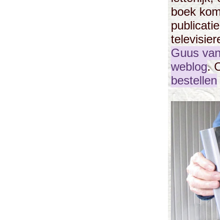
boek komt
publicati
televisie
Guus va
weblog
.
bestellen