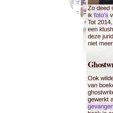
Zo deed 
ik
foto's
v
Tot 2014,
een klus
deze jur
niet meer
Ghostwr
Ook wild
van boek
ghostwrit
gewerkt 
gevangen