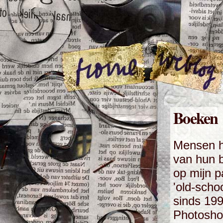
Boeken
Mensen h
van hun 
op mijn p
'old-scho
sinds 19
Photoshop