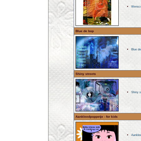
Wensco
Blue de bop
Blue de
Shiny streets
Shiny s
Aankleedpoppetje - for kids
Aankle