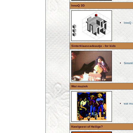
InnoQ 3D
InnoQ -
Sinterklaascadeautje - for kids
Sinterk
Wat muziek
wat mu
Kwelgeest of Heilige?