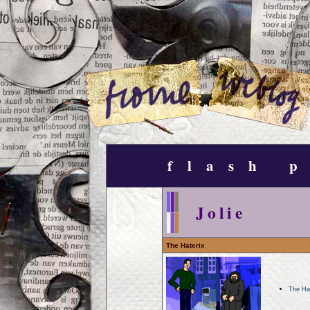
flash 
Jolie
The Haterix
The Hat