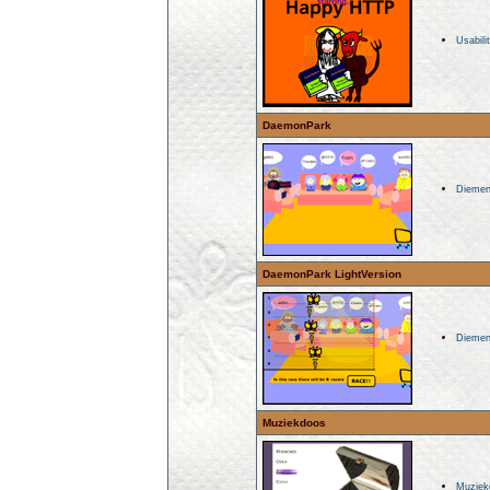
Usabili
DaemonPark
Diemen
DaemonPark LightVersion
Diemen
Muziekdoos
Muziek