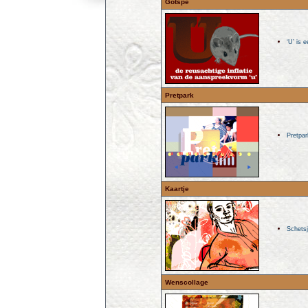
Gotspe
‘U’ is 
Pretpark
Pretpar
Kaartje
Schets
Wenscollage