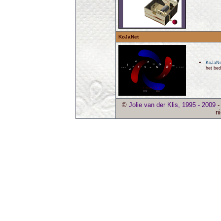
KoJaNet
KoJaNe
het bedr
©
Jolie van der Klis, 1995 - 2009
-
ni