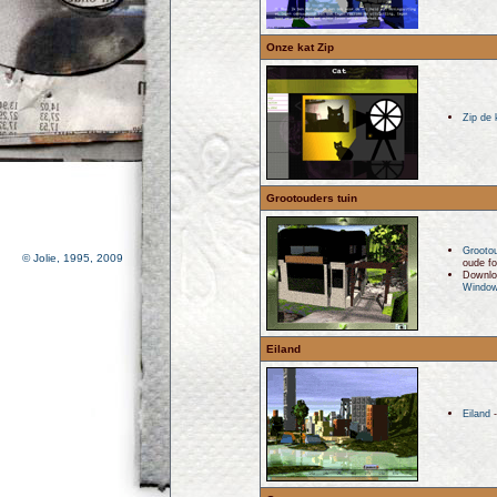
Onze kat Zip
Zip de 
Grootouders tuin
Grootou
© Jolie, 1995, 2009
oude fo
Downlo
Window
Eiland
Eiland
-