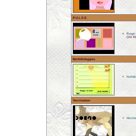
P.U.L.S.E.
Rouge R
(141 Kb
Norfolkdoggies
Norfolk
Vaccination
Vaccina