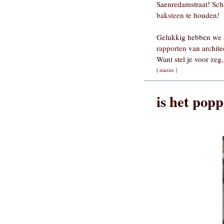
Saenredamstraat! Sc
baksteen
te houden!
Gelukkig hebben we
rapporten
van archite
Want stel je voor ze
[
reacties
]
is het pop