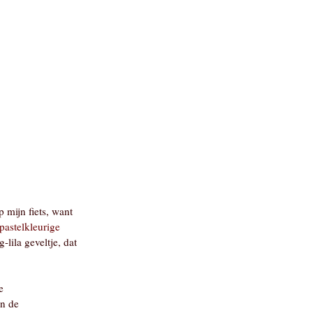
 mijn fiets, want
pastelkleurige
-lila geveltje, dat
e
in de