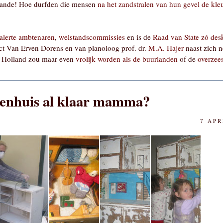
hande! Hoe durfden die mensen
na het zandstralen van hun gevel de kleu
alerte ambtenaren
,
welstandscommissies
en is de
Raad van State zó desk
ct Van Erven Dorens en van planoloog prof. dr.
M.A. Hajer
naast zich n
g, Holland zou maar even
vrolijk worden als de buurlanden
of de
overzee
penhuis al klaar mamma?
7 APR