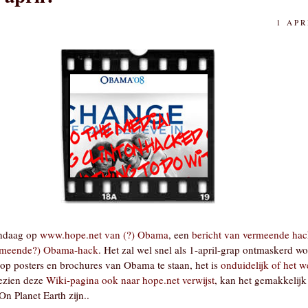
1 APR
andaag op
www.hope.net van (?) Obama
, een
bericht van vermeende hac
vermeende?) Obama-hack
. Het zal wel snel als 1-april-grap ontmaskerd w
op posters en brochures van Obama te staan, het is
onduidelijk of het we
gezien deze
Wiki-pagina ook naar hope.net verwijst
, kan het gemakkelijk
n Planet Earth zijn..