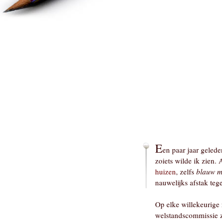
E
en paar jaar geled
zoiets wilde ik zien.
huizen
, zelfs
blauw me
nauwelijks afstak teg
Op elke willekeurig
welstandscommissie z