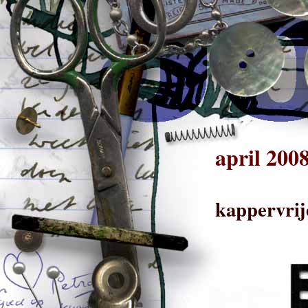
april 200
kappervrij