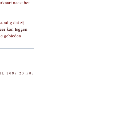
rkaart naast het
undig dat zij
eer kan leggen.
se gebieden
!
IL 2008 23:50: