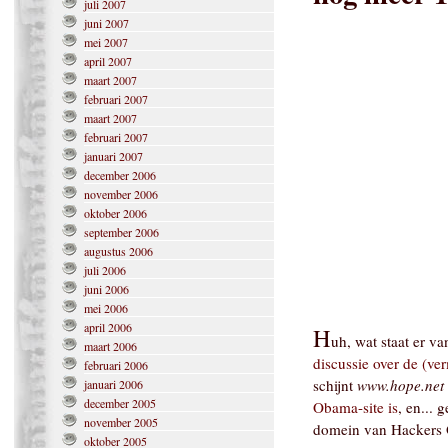
juli 2007
juni 2007
mei 2007
april 2007
maart 2007
februari 2007
maart 2007
februari 2007
januari 2007
december 2006
november 2006
oktober 2006
september 2006
augustus 2006
juli 2006
juni 2006
mei 2006
april 2006
H
uh, wat staat er v
maart 2006
discussie over de (
februari 2006
schijnt
www.hope.net
januari 2006
december 2005
Obama-site is
, en... 
november 2005
domein van Hackers O
oktober 2005