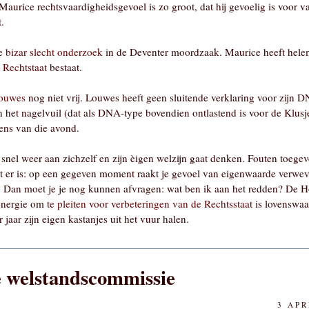
aurice rechtsvaardigheidsgevoel is zo groot, dat hij gevoelig is voor v
.
ie
bizar slecht onderzoek
in de Deventer moordzaak. Maurice heeft helema
e Rechtstaat
bestaat.
ouwes
nog niet vrij. Louwes heeft geen sluitende verklaring voor zijn 
in het nagelvuil (dat als DNA-type bovendien ontlastend is voor de Klu
ens van die avond.
nel weer aan zichzelf en zijn èigen welzijn gaat denken. Fouten toegev
at er is: op een gegeven moment raakt je gevoel van eigenwaarde verwe
. Dan moet je je nog kunnen afvragen: wat ben ik aan het redden? De Ho
 energie om
te pleiten voor verbeteringen van de Rechtsstaat
is lovenswaa
jaar zijn eigen kastanjes uit het vuur halen.
 welstandscommissie
3 APR