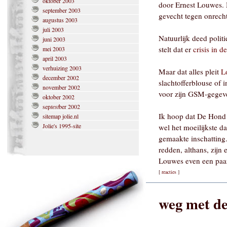
oktober 2003
door Ernest Louwes. M
september 2003
gevecht tegen onrecht
augustus 2003
juli 2003
Natuurlijk deed polit
juni 2003
stelt dat er
crisis in d
mei 2003
april 2003
verhuizing 2003
Maar dat alles pleit
L
december 2002
slachtofferblouse of 
november 2002
voor zijn GSM-gegev
oktober 2002
sep
test
ber 2002
Ik hoop dat De Hond s
sitemap jolie.nl
Jolie's 1995-site
wel het moeilijkste d
gemaakte inschatting
redden, althans, zijn
Louwes even een paar 
[
reacties
]
weg met de