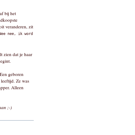
f bij het
edkoopste
it veranderen, zit
Nee nee, ik word
lt zien dat je haar
egint.
 Een geboren
leeftijd. Ze was
apper. Alleen
aan ;-)