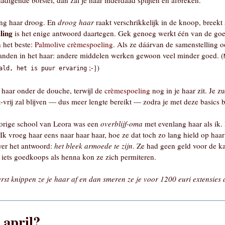
hadigende borstel, dan zal je haar inderdaad splijten en afbreken.
ng haar droog. En
droog haar
raakt verschrikkelijk in de knoop, breekt a
ling
is het enige antwoord daartegen. Gek genoeg werkt één van de go
 het beste:
Palmolive crèmespoeling
. Als ze dáárvan de samenstelling oo
 handen in het haar: andere middelen werken gewoon veel minder goed. (
;-})
ald, het is puur ervaring
 haar onder de douche, terwijl de
crèmespoeling
nog in je haar zit. Je zu
-vrij zal blijven — dus meer lengte bereikt — zodra je met deze basics b
orige school van Leora was een
overblijf-oma
met evenlang haar als ik.
 vroeg haar eens naar haar haar, hoe ze dat toch zo lang hield op haar 
ver het antwoord:
het bleek armoede te zijn
. Ze had geen geld voor de k
iets goedkoops als henna kon ze zich permiteren.
t knippen ze je haar af en dan smeren ze je voor 1200 euri extensies 
 april?