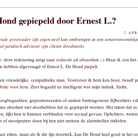
ond gepiepeld door Ernest L.?
2 APR
nde grootvader zijn eigen neef
kan ombrengen in een seniorenwoninkje,
aal-juridisch adviseur zijn cliente doodsteekt
.
e: deze redenering neigt naar
reductio ad absurdum
;-) Maar ik zou het 
ou hebben afgevraagd of Ernest L. De Hond piepelt.
en vriendelijke, sympathieke man. Voorzover ik hem ken hoor, twaalf ja
bsite voor hem
. Zeer begaafd en intelligent was mijn indruk. Enfin.
 hoogbegaafden, gepromoveerden of andere buitengewone IQbezitters va
soms absoluut niet doorhebben dat ze gepiepeld worden. Het talent dat z
en, lijkt hen te kunnen verblinden voor sociaal gevaar. Oplichters, wete
 of mooipraters doen bij hen niet meteen de alarmbellen rinkelen.
ast zitten, maar als ik die lijn doortrek, kan De Hond heel goed in het o