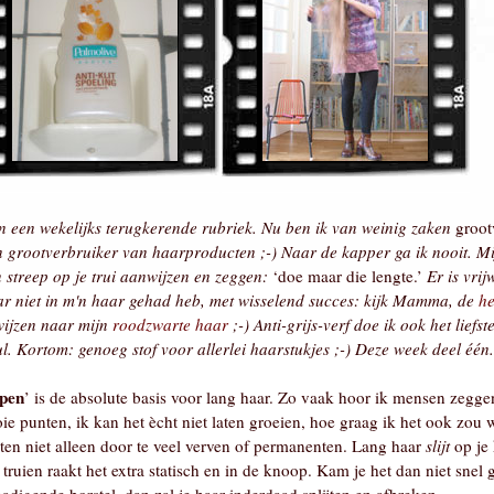
 een wekelijks terugkerende rubriek. Nu ben ik van weinig zaken
grootv
en grootverbruiker van haarproducten ;-) Naar de kapper ga ik nooit. Mi
 streep op je trui aanwijzen en zeggen:
‘doe maar die lengte.’
Er is vrij
aar niet in m'n haar gehad heb, met wisselend succes: kijk Mamma, de
he
wijzen naar mijn
roodzwarte haar
;-) Anti-grijs-verf doe ik ook het liefst
ul. Kortom: genoeg stof voor allerlei haarstukjes ;-) Deze week deel één.
pen
’ is de absolute basis voor lang haar. Zo vaak hoor ik mensen zegge
dooie punten, ik kan het ècht niet laten groeien, hoe graag ik het ook zou w
jten niet alleen door te veel verven of permanenten. Lang haar
slijt
op je 
 truien raakt het extra statisch en in de knoop. Kam je het dan niet snel 