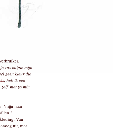
erbruiker.
jn zus knipte mijn
wel geen kleur die
ks
, heb ik een
e zelf, met zo min
n: ‘mijn haar
illen..’
kleding. Van
genoeg uit, met