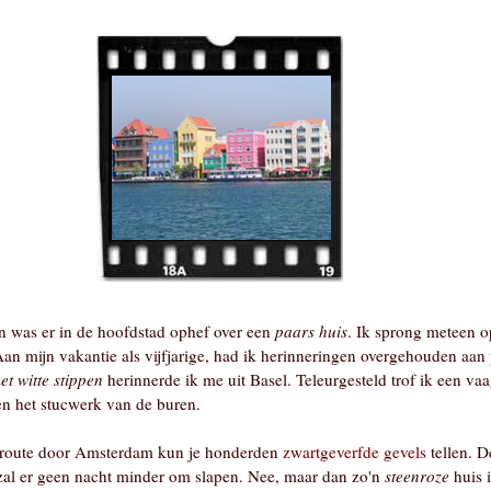
en was er in de hoofdstad ophef over een
paars huis
. Ik sprong meteen op
 Aan mijn vakantie als vijfjarige, had ik herinneringen overgehouden aan
t witte stippen
herinnerde ik me uit Basel. Teleurgesteld trof ik een vaag
en het stucwerk van de buren.
e route door Amsterdam kun je honderden
zwartgeverfde gevels
tellen. D
al er geen nacht minder om slapen. Nee, maar dan zo'n
steenroze
huis 