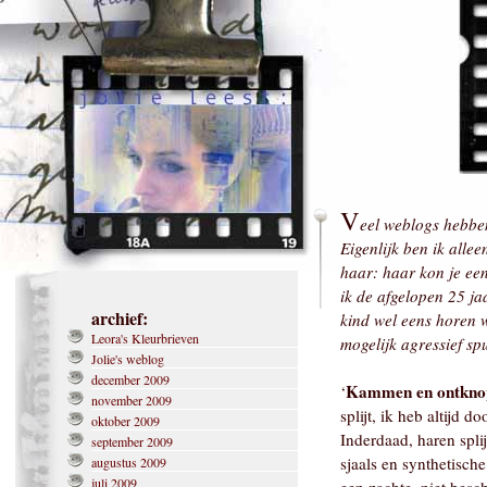
V
eel weblogs hebben
Eigenlijk ben ik alle
haar: haar kon je een
ik de afgelopen 25 j
archief:
kind wel eens horen 
Leora's Kleurbrieven
mogelijk agressief sp
Jolie's weblog
december 2009
Kammen en ontkno
‘
november 2009
splijt, ik heb altijd 
oktober 2009
Inderdaad, haren spli
september 2009
sjaals en synthetische
augustus 2009
juli 2009