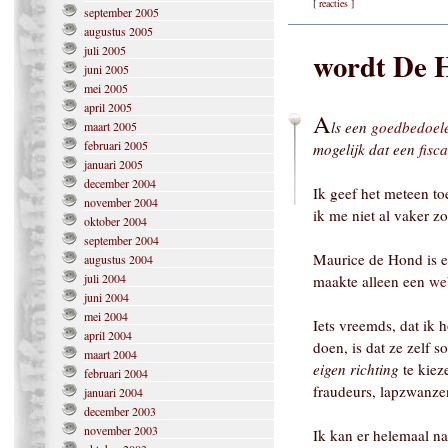
[
reacties
]
september 2005
augustus 2005
juli 2005
wordt De H
juni 2005
mei 2005
april 2005
A
ls een
goedbedoele
maart 2005
februari 2005
mogelijk dat een
fisc
januari 2005
december 2004
Ik geef het meteen to
november 2004
ik me niet al vaker z
oktober 2004
september 2004
Maurice de Hond is e
augustus 2004
juli 2004
maakte alleen een
we
juni 2004
mei 2004
Iets vreemds, dat ik
april 2004
doen, is dat ze zelf 
maart 2004
eigen richting
te kiez
februari 2004
fraudeurs, lapzwanzen
januari 2004
december 2003
november 2003
Ik kan er helemaal na