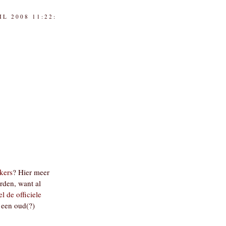
IL 2008 11:22:
kers
? Hier meer
orden, want al
l de officiele
 een oud(?)