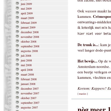
een zachte, niet besc
juni 2009
mei 2009
Ook
wassen
maakt la
april 2009
Crèmespoe
kammen.
maart 2009
ontwarrings-middelen
februari 2009
ik letterlijk met m'n
januari 2009
december 2008
hier niet voor beta
november 2008
oktober 2008
De truuk is...
: kam je
september 2008
veel langer dode-punt
augustus 2008
juli 2008
juni 2008
Het bewijs...
Op de v
mei 2008
Amsterdam-noordse. Ik
april 2008
een beetje verlegen o
maart 2008
kammen, vlechten en 
februari 2008
januari 2008
Kortom: Kappers? Eers
december 2007
november 2007
[
reacties
]
oktober 2007
september 2007
nòg meer 1
augustus 2007