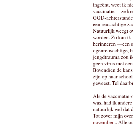
ingeënt, weet ik ni
vaccinatie —ze kre
GGD-achterstanden 
een reusachtige za
Natuurlijk weegt ov
worden. Zo kan ik
herinneren —een so
ogenreusachtige, 
jeugdtrauma zou i
geen virus met een
Bovendien de kans 
zijn op haar schoo
geweest. Tel daarb
Als de vaccinatie
was, had ik andere
natuurlijk wel dat 
Tot zover mijn ove
november
... Alle 