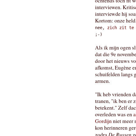
ochtends toch fit w
interviewen. Kritis
interviewde hij so
Kortom: onze held
nee,
zich zit te
;-)
Als ik mijn ogen sl
dat die 9e novembe
door het nieuws v
afkomst, Eugène 
schuifelden langs 
armen.
"Ik heb vrienden d
tranen, "ik ben er 
betekent." Zelf dac
overleden was en
a
Gordijn
niet meer 
kon herinneren ger
De Russen
zodra
z