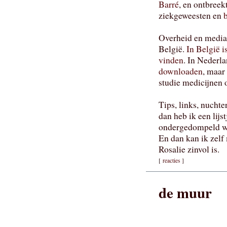
Barré
, en ontbreek
ziekgeweesten en
b
Overheid en media 
België.
In België i
vinden
. In Nederla
downloaden
, maar 
studie medicijnen o
Tips, links, nucht
dan heb ik een lijs
ondergedompeld wor
En dan kan ik zelf 
Rosalie zinvol is.
[
reacties
]
de muur