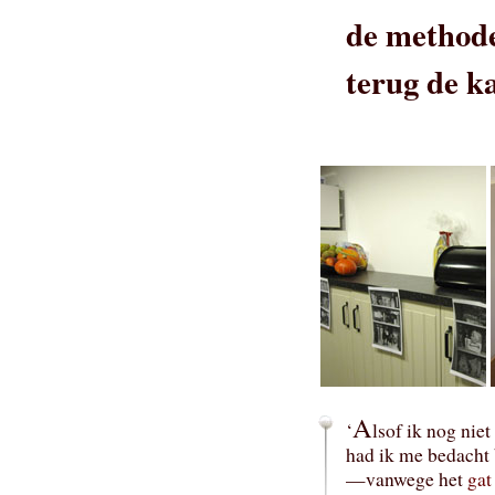
de methode 
terug de ka
A
‘
lsof ik nog nie
had ik me bedacht 
—vanwege het
gat