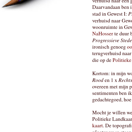
verhuisd naar een 
Daarvandaan ben ik
P
stad in Gewest I:
verhuisd naar Gewe
woonruimte in Gewe
NaHosser
te duur b
Progressieve Sted
ironisch genoeg
oo
terugverhuisd naa
die op de
Politiek
Kortom: in mijn wo
Rood
Recht
en 1 x
overeen met mijn po
sentimenten ben ik
gedachtegoed, hoe
Mocht je willen we
Politieke Landkaart
kaart
. De topograf