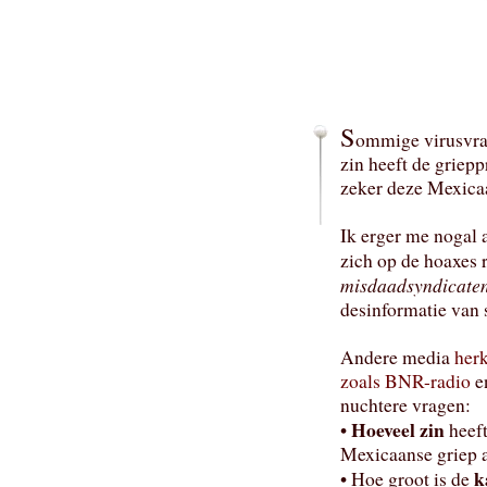
S
ommige virusvra
zin heeft de griepp
zeker deze Mexicaa
Ik erger me nogal 
zich op de hoaxes 
misdaadsyndicaten
desinformatie van s
Andere media
her
zoals BNR-radio
e
nuchtere vragen:
Hoeveel zin
•
heeft
Mexicaanse griep 
k
• Hoe groot is de