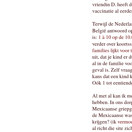
vriendin D. heeft
vaccinatie al eerd
Terwijl de Nederla
België antwoord o
is:
1 à 10 op de 10
verder over koortss
families lijkt voor
uit, dat je kind er
al in de familie vo
geval is. Zelf vraa
kans dat een kind 
Oók 1 tot eentiend
Al met al kan ik m
hebben. In ons dor
Mexicaanse griepge
de Mexicaanse was
krijgen? (ik
vermoe
al richt die site zi