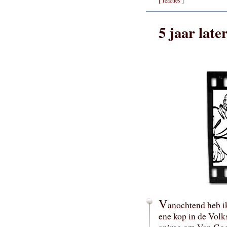
[
reacties
]
5 jaar late
V
anochtend heb i
ene kop in de Volk