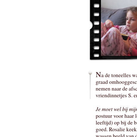
N
a de toneelles w
graad omhooggesch
nemen naar de afs
vriendinnetjes S. 
Je moet wel bij mij
postuur voor haar l
leeftijd) op bij de 
goed. Rosalie keek 
wassen beeld van d