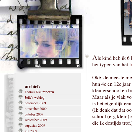
A
ls kind heb ik 6
het typen van het
l
Oké, de meeste me
hun 4e en 12e jaar
archief:
kleuterschool en b
Leora's Kleurbrieven
Maar als je vlak vo
Jolie's weblog
is het eigenlijk ee
december 2009
november 2009
(Ik denk dat dat o
oktober 2009
school (erg klein) 
september 2009
die ik destijds trof.
augustus 2009
juli 2009