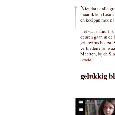
N
iet dat ik alle 
maar ik kon Leora 
en keelpijn mee na
Het was natuurlij
deuren
gaan in de h
griepvirus heerst.
verbieden? En waar
Maarten, bij de Si
[
reacties
]
gelukkig b