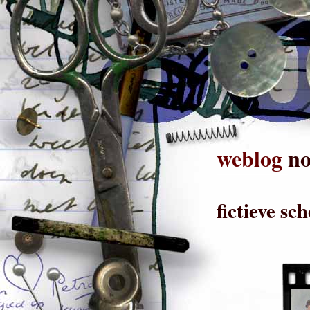
weblog
n
fictieve sc