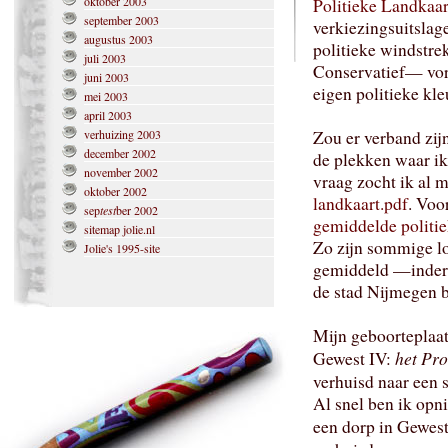
oktober 2003
Politieke Landkaa
september 2003
verkiezingsuitslag
augustus 2003
politieke windstre
juli 2003
Conservatief— vor
juni 2003
eigen politieke kle
mei 2003
april 2003
verhuizing 2003
Zou er verband zij
december 2002
de plekken waar ik
november 2002
vraag zocht ik al 
oktober 2002
landkaart.pdf
. Voo
sep
test
ber 2002
gemiddelde politi
sitemap jolie.nl
Zo zijn sommige loc
Jolie's 1995-site
gemiddeld —inderd
de stad Nijmegen b
Mijn geboorteplaat
het Pr
Gewest IV:
verhuisd naar een 
Al snel ben ik opni
een dorp in Gewes