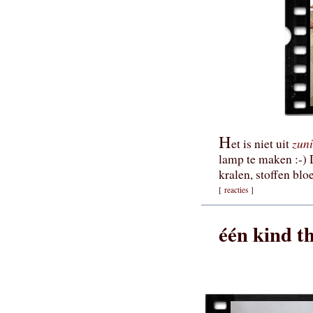
H
zun
et is niet uit
lamp te maken :-) 
kralen, stoffen blo
[
reacties
]
één kind t