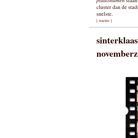
plaatsnamen
staan
cluster dan de stad
snelste.
[
reacties
]
sinterklaas
novemberz