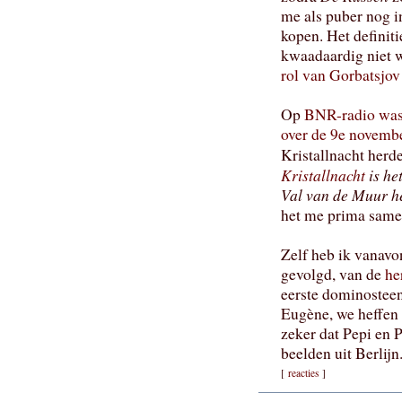
me als puber nog i
kopen. Het definit
kwaadaardig niet w
rol van Gorbatsjov
Op
BNR-radio was 
over de 9e novemb
Kristallnacht herd
Kristallnacht
is he
Val van de Muur h
het me prima same
Zelf heb ik vanavo
gevolgd, van de
he
eerste dominostee
Eugène, we heffen 
zeker dat Pepi en 
beelden uit Berlijn
[
reacties
]