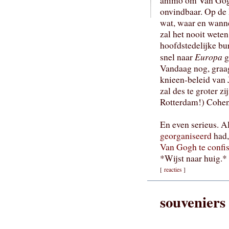
animo om Van Gogh
onvindbaar. Op de
wat, waar en wann
zal het nooit weten
hoofdstedelijke bu
Europa
snel naar
g
Vandaag nog, graa
knieen-beleid van 
zal des te groter z
Rotterdam!) Cohen 
En even serieus. A
georganiseerd
had,
Van Gogh te confi
*Wijst naar huig.*
[
reacties
]
souvenier