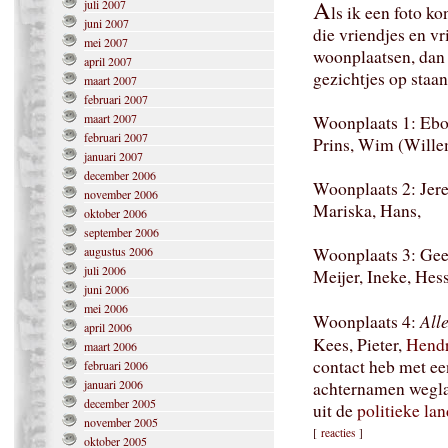
A
juli 2007
ls ik een foto k
juni 2007
die vriendjes en vr
mei 2007
woonplaatsen, dan
april 2007
gezichtjes op staan
maart 2007
februari 2007
maart 2007
Woonplaats 1: Ebo
februari 2007
Prins, Wim (Willem
januari 2007
december 2006
Woonplaats 2: Jere
november 2006
Mariska, Hans,
oktober 2006
september 2006
augustus 2006
Woonplaats 3: Gee
juli 2006
Meijer, Ineke, Hess
juni 2006
mei 2006
All
Woonplaats 4:
april 2006
Kees, Pieter,
Hend
maart 2006
contact heb met ee
februari 2006
januari 2006
achternamen weglat
december 2005
uit de
politieke la
november 2005
[
reacties
]
oktober 2005