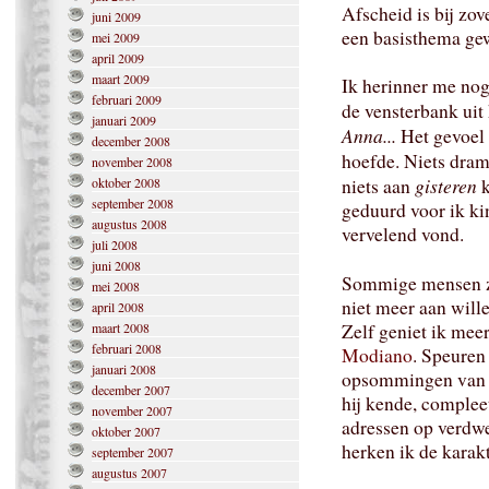
Afscheid is bij zov
juni 2009
een basisthema ge
mei 2009
april 2009
maart 2009
Ik herinner me nog 
februari 2009
de vensterbank uit
januari 2009
Anna...
Het gevoel 
december 2008
hoefde. Niets dram
november 2008
gisteren
oktober 2008
niets aan
k
september 2008
geduurd voor ik ki
augustus 2008
vervelend vond.
juli 2008
juni 2008
Sommige mensen zu
mei 2008
niet meer aan will
april 2008
maart 2008
Zelf geniet ik meer
februari 2008
Modiano
. Speuren
januari 2008
opsommingen van pl
december 2007
hij kende, comple
november 2007
adressen op verdwe
oktober 2007
herken ik de karakt
september 2007
augustus 2007