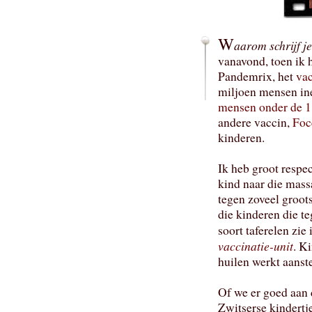
W
aarom schrijf j
vanavond, toen ik 
Pandemrix, het
va
miljoen mensen in
mensen onder de 
andere vaccin,
Foc
kinderen.
Ik heb groot respec
kind naar die massa
tegen zoveel groots
die kinderen die t
soort taferelen zie
vaccinatie-unit
. K
huilen werkt aanste
Of we er goed aan d
Zwitserse kindert