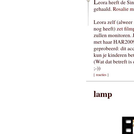
L
eora heeft de Sin
gehaald.
Rosalie m
Leora zelf (alweer 
nog heeft)
zet fil
zullen monitoren. J
met haar HAR2009-
geprobeerd: dit ac
kun je kinderen bet
(Wat dat betreft is
;-))
[
reacties
]
lamp