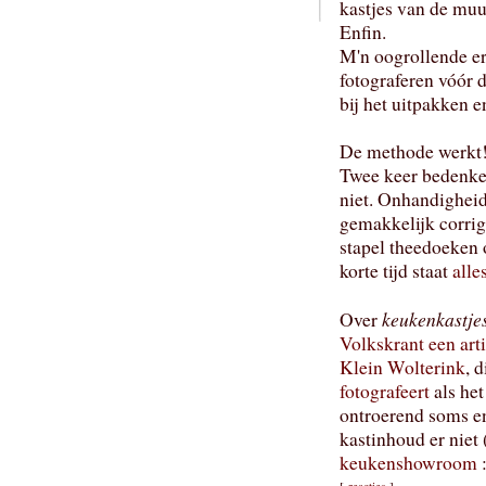
kastjes van de muu
Enfin.
M'n oogrollende er
fotograferen vóór d
bij het uitpakken e
De methode werkt
Twee keer bedenken
niet. Onhandigheid
gemakkelijk corrig
stapel theedoeken 
korte tijd staat
alle
keukenkastje
Over
Volkskrant een arti
Klein Wolterink
, 
fotografeert
als het
ontroerend soms e
kastinhoud er niet 
keukenshowroom
: