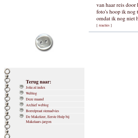
van haar reis door
foto's hoop ik nog
omdat ik nog niet 
[
reacties
]
Terug naar:
Jolie.nl index
Weblog
Deze maand
Archief weblog
Borrelpraat stemadvies
De Makelizer, Eerste Hulp bij
Makelaars-jargon