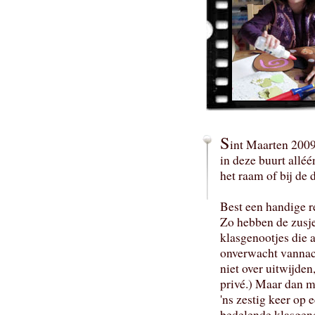
S
int Maarten 200
in deze buurt alléé
het raam of bij de 
Best een handige r
Zo hebben de zusje
klasgenootjes die 
onverwacht vannach
niet over uitwijden
privé.) Maar dan m
'ns zestig keer op 
bedelende klasgeno