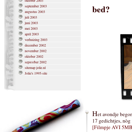
oktober 2003
bed?
september 2003
augustus 2003
juli 2003
juni 2003
mei 2003
april 2003
verhuizing 2003
december 2002
november 2002
oktober 2002
sep
test
ber 2002
sitemap jolie.nl
Jolie's 1995-site
H
et avondje bego
17 gedichtjes, nòg
[Filmpje AVI 5MB