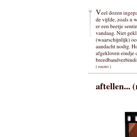
V
eel dozen
ingep
de vijfde, zoals u 
er een beetje sent
vandaag. Niet gekl
(waarschijnlijk) oo
aandacht nodig. Ho
afgekloven eindje 
breedbandverbindin
[
reacties
]
aftellen... 