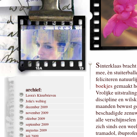
S
interklaas bracht
mee, èn stuiterball
feliciteren natuurl
boekjes
gemaakt h
archief:
Vrolijke uitstraling
Leora's Kleurbrieven
discipline en wils
Jolie's weblog
maanden bewust ge
december 2009
beschadigde zenuw,
november 2009
oktober 2009
alle verschijnselen
september 2009
zich sinds een wee
augustus 2009
tramadol, ibuprofe
juli 2009