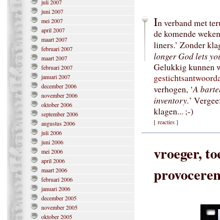
juli 2007
juni 2007
I
mei 2007
n verband met ter
april 2007
de komende weken 
maart 2007
liners.’ Zonder kla
februari 2007
longer God lets you
maart 2007
Gelukkig kunnen we
februari 2007
gestichtsantwoorda
januari 2007
december 2006
A barte
verhogen, ‘
november 2006
inventory.
’ Vergee
oktober 2006
klagen... ;-)
september 2006
[
reacties
]
augustus 2006
juli 2006
juni 2006
vroeger, t
mei 2006
april 2006
provoceren 
maart 2006
februari 2006
januari 2006
december 2005
november 2005
oktober 2005