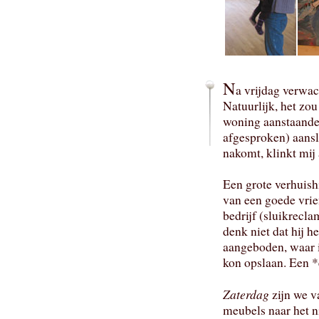
N
a vrijdag verwac
Natuurlijk, het z
woning aanstaande 
afgesproken) aansl
nakomt, klinkt mij 
Een grote verhuish
van een goede vrien
bedrijf (sluikrecla
denk niet dat hij he
aangeboden, waar 
kon opslaan. Een 
Zaterdag
zijn we v
meubels naar het n