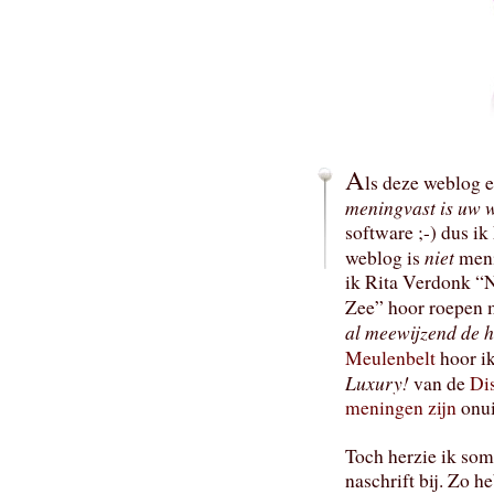
A
ls deze weblog e
meningvast is uw 
software ;-) dus ik
niet
weblog is
meni
ik Rita Verdonk “
Zee” hoor roepen 
al meewijzend de h
Meulenbelt
hoor ik
Luxury!
van de
Di
meningen zijn
onui
Toch herzie ik soms
naschrift bij. Zo 