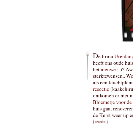
D
e firma
Urenlang
heeft ons oude huis
het
nieuwe
;-)? Aw
sterktewensen.. We
als een kluchtplan
resectie
(kaakchiru
ontkomen er niet 
Bloemetje voor de 
huis gaat renoveren
de Kerst weer up en
[
reacties
]