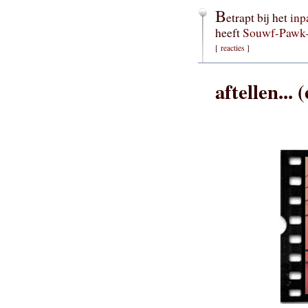
B
etrapt bij het
inp
heeft
Souwf-Pawk
[
reacties
]
aftellen... 