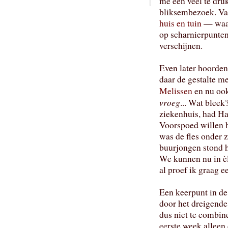
me een veel te dru
bliksembezoek. Vas
huis en tuin
— waar
op scharnierpunten
verschijnen.
Even later hoorde
daar de gestalte m
Melissen
en nu ook 
vroeg
... Wat bleek
ziekenhuis, had H
Voorspoed willen b
was de fles onder 
buurjongen stond hi
We kunnen nu in èl
al proef ik graag e
Een keerpunt in de
door het dreigend
dus niet te combin
eerste week alleen 