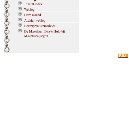
Jolie.nl index
Weblog
Deze maand
Archief weblog
Borrelpraat stemadvies
De Makelizer, Eerste Hulp bij
Makelaars-jargon