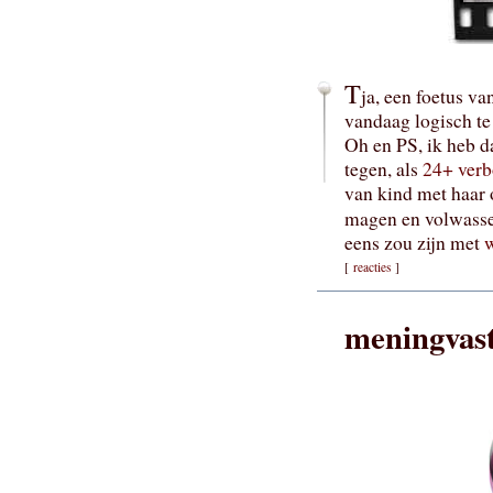
T
ja, een foetus va
vandaag logisch t
Oh en PS, ik heb 
tegen, als
24+ verb
van kind met haar o
magen en volwasse
eens zou zijn met
w
[
reacties
]
meningvas