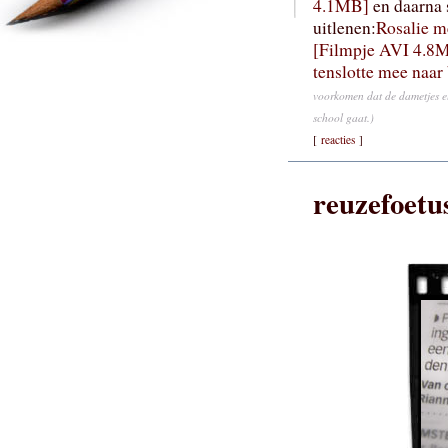
4.1MB]
en daarna 
uitlenen:
Rosalie me
[Filmpje AVI 4.8
tenslotte mee naar
voorkomen dat de dametjes e
school gaat.)
[
reacties
]
reuzefoetu