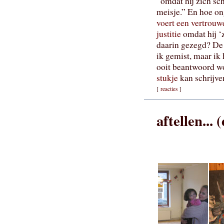
“omdat hij zich sc
meisje.” En hoe on
voert een vertrouw
justitie
omdat hij ‘z
daarin gezegd? D
ik gemist, maar ik
ooit beantwoord w
stukje
kan schrijven
[
reacties
]
aftellen... 