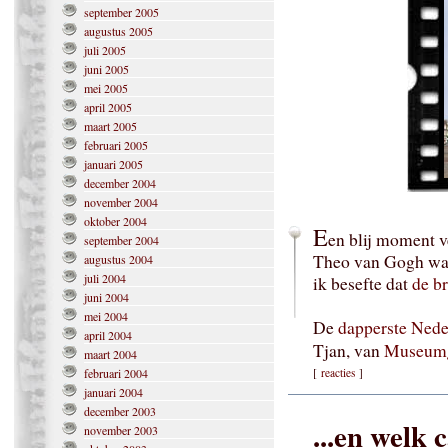
september 2005
augustus 2005
juli 2005
juni 2005
mei 2005
april 2005
maart 2005
februari 2005
januari 2005
december 2004
november 2004
oktober 2004
E
en blij moment v
september 2004
Theo van Gogh was
augustus 2004
juli 2004
ik besefte dat
de b
juni 2004
mei 2004
De
dapperste Nede
april 2004
Tjan, van
Museum
maart 2004
februari 2004
[
reacties
]
januari 2004
december 2003
...en welk
november 2003