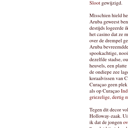
Sloot
gewijzigd.
Misschien hield he
Aruba geweest ben:
destijds logeerde i
het casino dat ze m
over de drempel gez
Aruba bevreemdde m
spookachtige, noo
dezelfde stadse, o
heuvels, een platte
de ondiepe zee lag
koraalvissen van C
Curaçao geen plek 
als op Curaçao
Ind
griezelige, dertig
Tegen dit decor vo
Holloway-zaak. Ui
ik dat de jongen
ov