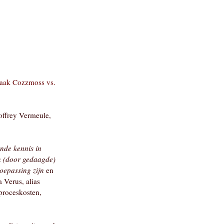
zaak Cozzmoss vs.
offrey Vermeule,
nde kennis in
uk (door gedaagde)
oepassing zijn
en
 Verus, alias
proceskosten,