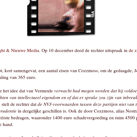
ght & Nieuwe Media
. Op 10 december deed de rechter uitspraak in
de 
t, kort samengevat, een aantal eisen van Cozzmoss, om de gedaagde, J
taling van 365 euro.
er het idee dat van Vermeule
verwacht had mogen worden dat hij voldoe
chten van intellectueel eigendom en of dat er sprake zou zijn van inbre
 stelt de rechter dat
de NVJ-voorwaarden tussen deze partijen niet van t
prudentie
in dergelijke geschillen is. Ook de door Cozzmoss, alias Nostra
eëiste bedragen, waaronder 1400 euro schadevergoeding en ruim 4500 
de hand.