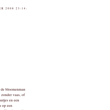
R 2008 23:14:
te de bloemenman
 zonder vaas, of
utjes en een
àn op een