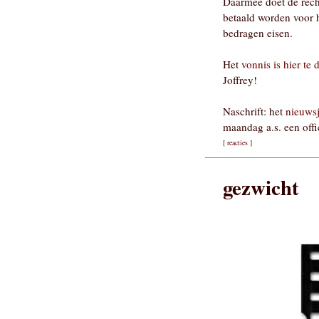
Daarmee doet de recht
betaald worden voor 
bedragen eisen.
Het
vonnis is hier te
Joffrey!
Naschrift: het
nieuws
maandag a.s. een offi
[
reacties
]
gezwicht