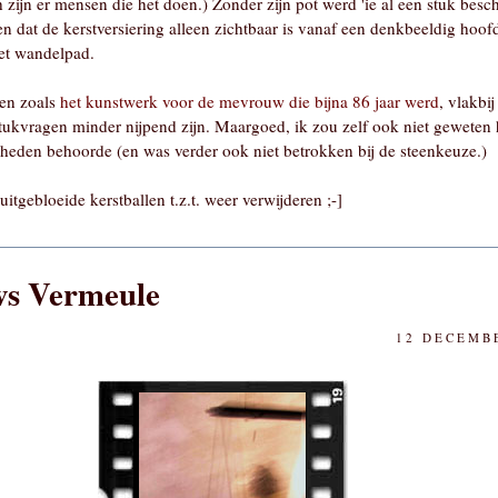
h zijn er mensen die het doen.) Zonder zijn pot werd 'ie al een stuk bes
en dat de kerstversiering alleen zichtbaar is vanaf een denkbeeldig hoo
het wandelpad.
een zoals
het kunstwerk voor de mevrouw die bijna 86 jaar werd
, vlakbij
ukvragen minder nijpend zijn. Maargoed, ik zou zelf ook niet geweten 
kheden behoorde (en was verder ook niet betrokken bij de steenkeuze.)
 uitgebloeide kerstballen t.z.t. weer verwijderen ;-]
vs Vermeule
12 DECEMBE