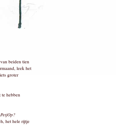
 van beiden tien
ermaand, leek het
ets groter
t te hebben
e PetjOp?
, het hele rijtje