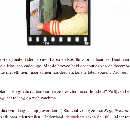
en voor goede daden, sparen Leora en Rosalie voor cadeautjes. Heeft een
 ze allebei een cadeautje. Met de hoeveelheid cadeautjes van de decemb
e niet elk tien, maar samen honderd stickers te laten sparen. Voor één i
 plan. Tien goede daden kunnen ze overzien, maar honderd? Ze lijken he
g laat te lang op zich wachten.
 daar vandaag iets op gevonden :-) Stralend vroeg ze me:
Krijg ik nu d
st ik haar teleurstellen... Inderdaad,
de stickers ráken de 100...
Maar toch