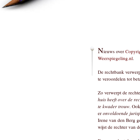
N
ieuws over
Copyri
Weerspiegeling.nl
.
De rechtbank verwerp
te veroordelen tot be
Zo verwerpt de recht
huis heeft over de re
te kwader trouw
. Ook
er
onvoldoende juris
Irene van den Berg g
wijst de rechter van 