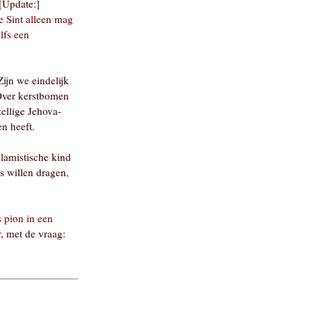
[Update:]
de
Sint alleen mag
lfs een
Zijn we eindelijk
Over kerstbomen
ellige Jehova-
en heeft.
slamistische kind
 willen dragen,
 pion in een
r
, met de vraag: