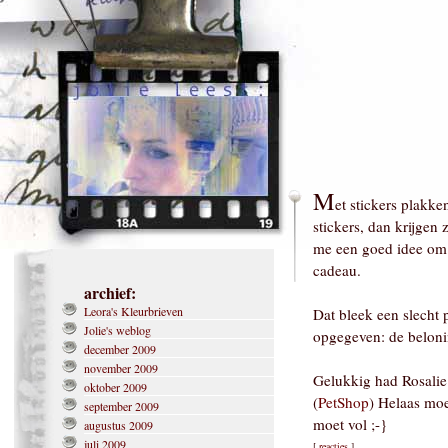
M
et stickers plakk
stickers, dan krijgen
me een goed idee om z
cadeau.
archief:
Leora's Kleurbrieven
Dat bleek een slecht
Jolie's weblog
opgegeven: de belonin
december 2009
november 2009
Gelukkig had Rosalie
oktober 2009
(
PetShop
) Helaas moe
september 2009
moet vol ;-}
augustus 2009
juli 2009
[
reacties
]