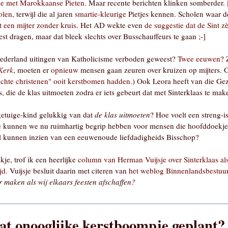
'ie met Marokkaanse Pieten
. Maar recente berichten klinken somberder. 
olen
, terwijl die al jaren
smartie-kleurige
Pietjes kennen. Scholen waar 
 een mijter zonder kruis
. Het AD wekte even
de suggestie dat de Sint zè
t dragen, maar dat bleek slechts over Busschauffeurs te gaan ;-]
 Nederland uitingen van Katholicisme verboden geweest?
Twee eeuwen
? 
Kerk
, moeten er
opnieuw
mensen gaan zeuren over kruizen op mijters. 
èchte christenen" ooit kerstbomen hadden
.) Ook Leora heeft van die Gez
s, die de klas uitmoeten zodra er iets gebeurt dat met Sinterklaas te mak
getuige-kind gelukkig van dat
de klas uitmoeten
? Hoe voelt een streng-i
 kunnen we nu ruimhartig begrip hebben voor mensen die hoofddoekjes
lol kunnen inzien van een eeuwenoude liefdadigheids Bisschop?
je, trof ik een heerlijke
column van Herman Vuijsje over Sinterklaas als
jd
. Vuijsje besluit daarin met citeren van
het weblog Binnenlandsbestuu
r maken als wij elkaars feesten afschaffen?
dat onooglijke kerstboompje geplant?