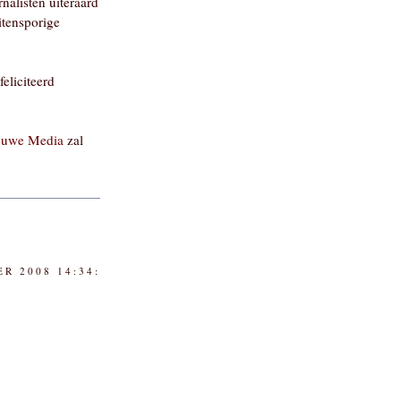
nalisten uiteraard
itensporige
eliciteerd
ieuwe Media
zal
R 2008 14:34: