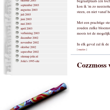
oktober 2003
begraafplaats (en toc
september 2003
kon ik 'm zo neerzett
augustus 2003
steen, en niet vanaf 
juli 2003
juni 2003
Met een prachtige st
mei 2003
zouden zulke bloemst
april 2003
moois tot de mogelij
verhuizing 2003
december 2002
november 2002
In elk geval zal ik de
oktober 2002
[
reacties
]
sep
test
ber 2002
sitemap jolie.nl
Jolie's 1995-site
Cozzmoss 