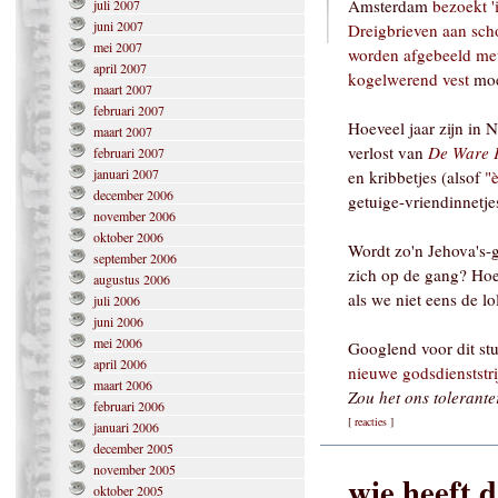
Amsterdam
bezoekt 
juli 2007
juni 2007
Dreigbrieven aan sch
mei 2007
worden afgebeeld met
april 2007
kogelwerend vest
moes
maart 2007
februari 2007
Hoeveel jaar zijn in
maart 2007
verlost van
De Ware 
februari 2007
januari 2007
en kribbetjes (alsof
"
december 2006
getuige-vriendinnetje
november 2006
oktober 2006
Wordt zo'n Jehova's-
september 2006
zich op de gang? Hoe
augustus 2006
als we niet eens de 
juli 2006
juni 2006
mei 2006
Googlend voor dit stuk
april 2006
nieuwe godsdienststri
maart 2006
Zou het ons tolerante
februari 2006
[
reacties
]
januari 2006
december 2005
november 2005
wie heeft 
oktober 2005