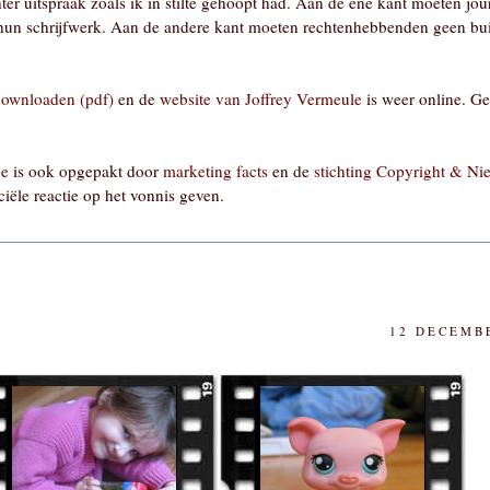
er uitspraak zoals ik in stilte gehoopt had. Aan de ene kant moeten jour
hun schrijfwerk. Aan de andere kant moeten rechtenhebbenden geen bu
 downloaden (pdf)
en de
website van Joffrey Vermeule
is weer online. Gef
je
is ook opgepakt door
marketing facts
en de
stichting Copyright & N
ciële reactie op het vonnis geven.
12 DECEMBE