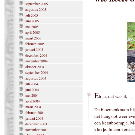
september 2005
augustus 2005
juli 2005
juni 2005
mei 2005
april 2005
maart 2005
februari 2005
januari 2005
december 2004
november 2004
oktober 2004
september 2004
augustus 2004
juli 2004
juni 2004
E
mei 2004
h ja, dat was ik ;-]
april 2004
maart 2004
De bloemenkraam bij 
februari 2004
het hangslot weer ev
januari 2004
een kerstboompje. Mo
december 2003
klokje. In een kersts
november 2003