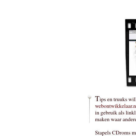
T
ips en truuks wi
webontwikkelaar.n
in gebruik als linkl
maken waar andere
Stapels CDroms met