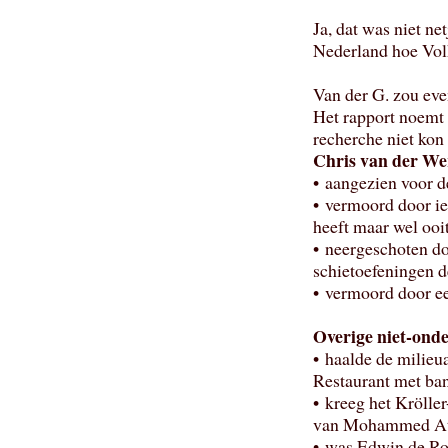
Ja, dat was niet ne
Nederland hoe Volk
Van der G. zou even
Het rapport noemt 
recherche niet kon 
Chris van der We
• aangezien voor d
• vermoord door ie
heeft maar wel ooi
• neergeschoten d
schietoefeningen 
• vermoord door e
Overige niet-onde
• haalde de milieu
Restaurant met ba
• kreeg het Kröll
van Mohammed At
• was Edwin de Roy