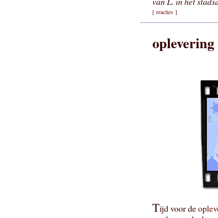
van L. in het stads
[
reacties
]
oplevering
T
ijd voor de
oplev