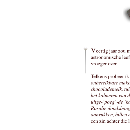
V
eertig jaar zou 
astronomische leef
vroeger over.
Telkens probeer ik
onbereikbare make
chocolademelk, tuin
het kalmeren van d
uitge-‘poeg’-de ‘k
Rosalie doodsbang 
aanrukken, billen 
een zin achter die l