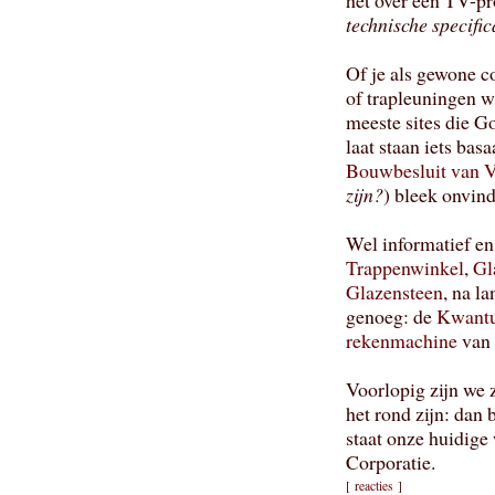
het over een TV-pr
technische specific
Of je als gewone c
of trapleuningen wi
meeste sites die G
laat staan iets basa
Bouwbesluit van
zijn?
) bleek onvin
Wel informatief en 
Trappenwinkel
,
Gl
Glazensteen
, na l
genoeg: de
Kwantu
rekenmachine
van 
Voorlopig zijn we 
het rond zijn: dan 
staat onze huidige
Corporatie.
[
reacties
]