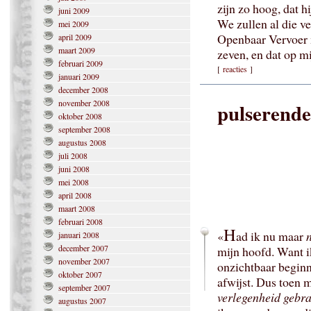
zijn zo hoog, dat h
juni 2009
We zullen al die v
mei 2009
Openbaar Vervoer m
april 2009
maart 2009
zeven, en dat op mi
februari 2009
[
reacties
]
januari 2009
december 2008
november 2008
pulserende
oktober 2008
september 2008
augustus 2008
juli 2008
juni 2008
mei 2008
april 2008
maart 2008
februari 2008
H
«
ad ik nu maar
n
januari 2008
december 2007
mijn hoofd. Want i
november 2007
onzichtbaar beginn
oktober 2007
afwijst. Dus toen 
september 2007
verlegenheid gebra
augustus 2007