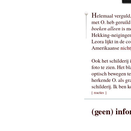
H
elemaal verguld,
met O. heb geruild 
boeken alleen
is m
Hekking-neigingen
Leora lijkt in de c
Amerikaanse
nich
Ook het schilderij
foto te zien. Het b
optisch bewegen te
herkende O. als gr
schilderij. Ik ben 
[
reacties
]
(geen) info