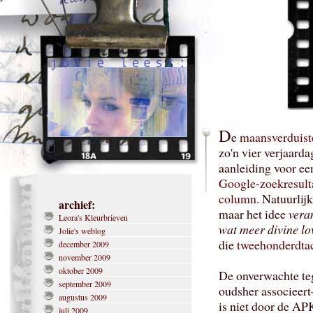
D
e
maansverduist
zo'n vier verjaard
aanleiding voor ee
Google-zoekresult
column
. Natuurlij
archief:
maar het idee
vera
Leora's Kleurbrieven
wat meer divine lo
Jolie's weblog
die
tweehonderdtac
december 2009
november 2009
oktober 2009
De onverwachte te
september 2009
oudsher associeer
augustus 2009
is niet door de AP
juli 2009