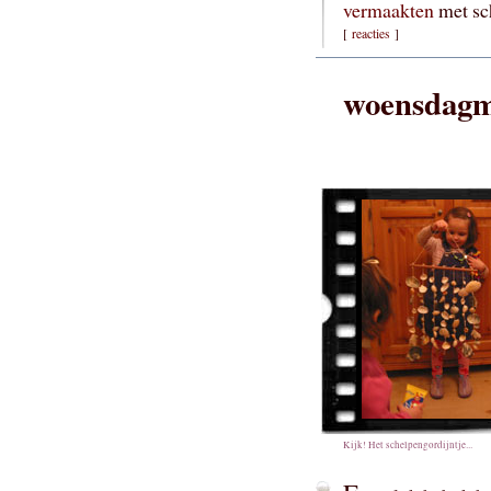
vermaakten
met sc
[
reacties
]
woensdagm
Kijk! Het schelpengordijntje...