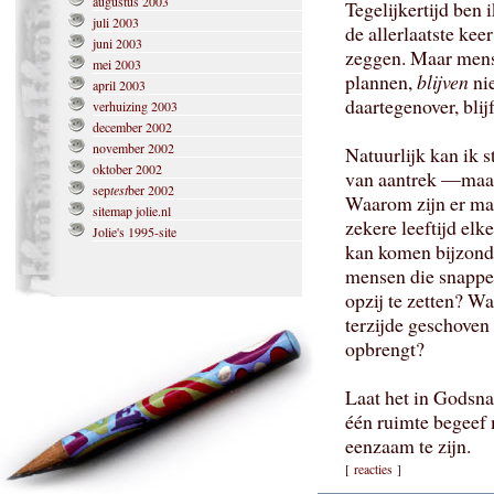
augustus 2003
Tegelijkertijd ben 
juli 2003
de allerlaatste keer
juni 2003
zeggen. Maar mense
mei 2003
plannen,
blijven
nie
april 2003
daartegenover, blij
verhuizing 2003
december 2002
november 2002
Natuurlijk kan ik 
oktober 2002
van aantrek —maar
sep
test
ber 2002
Waarom zijn er ma
sitemap jolie.nl
zekere leeftijd elk
Jolie's 1995-site
kan komen bijzonde
mensen die snappen
opzij te zetten? W
terzijde geschoven 
opbrengt?
Laat het in Godsnaa
één ruimte begeef
eenzaam te zijn.
[
reacties
]