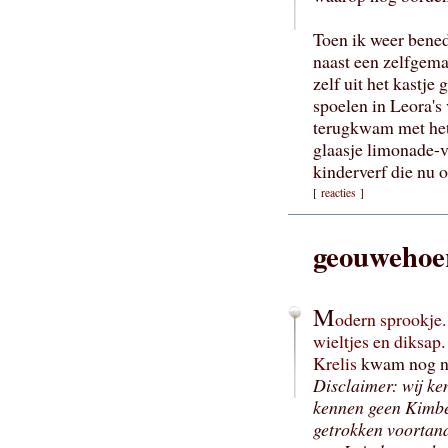
Toen ik weer bened
naast een zelfgema
zelf uit het kastje
spoelen in Leora's
terugkwam met het 
glaasje limonade-ve
kinderverf die nu 
[
reacties
]
geouwehoe
M
odern sprookje.
wieltjes en diksap
Krelis
kwam nog ne
Disclaimer: wij ke
kennen geen Kimber
getrokken voortand