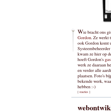
W
ie bracht ons 
Gordon
. Ze werkt 
ook Gordon komt ui
Systeembeheerder 
kwam ze hier op de 
hoeft Gordon's
gas
werk ze daaraan he
en verder alle aard
plaatsen. Foto's bi
bekende werk, waa
hebben :-)
[
reacties
]
webontwikk