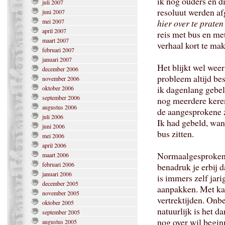
ik nog ouders en di
juli 2007
resoluut werden a
juni 2007
mei 2007
hier over te praten
april 2007
reis met bus en me
maart 2007
verhaal kort te ma
februari 2007
januari 2007
Het blijkt wel weer
december 2006
probleem altijd be
november 2006
ik dagenlang gebe
oktober 2006
september 2006
nog meerdere kere
augustus 2006
de aangesprokene z
juli 2006
Ik had gebeld, want
juni 2006
bus zitten.
mei 2006
april 2006
Normaalgesproken, a
maart 2006
februari 2006
benadruk je erbij d
januari 2006
is immers zelf jar
december 2005
aanpakken. Met kaa
november 2005
vertrektijden. Onb
oktober 2005
natuurlijk is het da
september 2005
nog over wil begin
augustus 2005