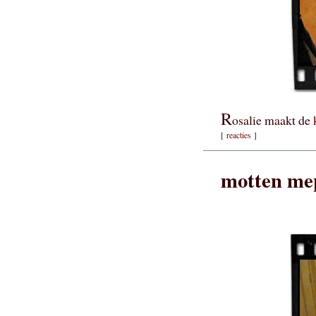
R
osalie maakt de
[
reacties
]
motten me