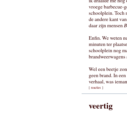
ik draaide me nog o
vroege barbecue-ge
schoolplein. Toch 
de andere kant van
daar zijn mensen
B
Enfin. We weten nu
minuten ter plaatse
schoolplein nog m
brandweerwagens a
Wel een beetje zon
geen brand. In een
verhaal, was iemand
[
reacties
]
veertig