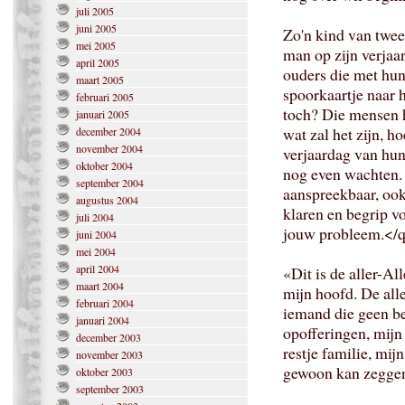
juli 2005
juni 2005
Zo'n kind van twee,
mei 2005
man op zijn verjaar
april 2005
ouders die met hun
maart 2005
spoorkaartje naar h
februari 2005
toch? Die mensen h
januari 2005
wat zal het zijn, 
december 2004
november 2004
verjaardag van hu
oktober 2004
nog even wachten. E
september 2004
aanspreekbaar, ook
augustus 2004
klaren en begrip vo
juli 2004
jouw probleem.</
juni 2004
mei 2004
april 2004
«Dit is de aller-Al
maart 2004
mijn hoofd. De alle
februari 2004
iemand die geen beg
januari 2004
opofferingen, mijn 
december 2003
restje familie, mij
november 2003
gewoon kan zeggen:
oktober 2003
september 2003