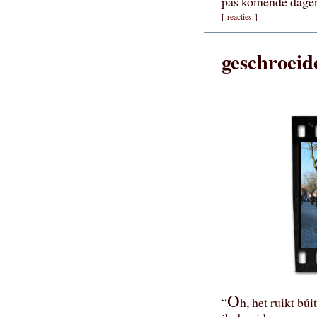
pas komende dagen 
[
reacties
]
geschroeid
O
“
h, het ruikt bú