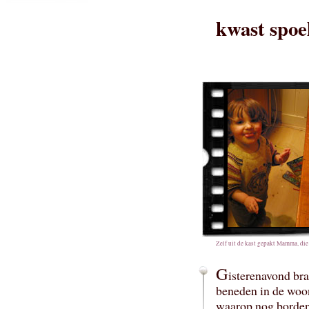
kwast spoe
Zelf uit de kast gepakt Mamma, die 
G
isterenavond bra
beneden in de woon
waarop nog borden