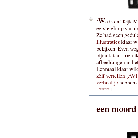
W
‘
a is da! Kijk 
eerste glimp van d
Ze had geen gedul
Illustraties
klaar w
bekijken. Even we
bijna fataal: toen
afbeeldingen in het
Eenmaal klaar wild
zèlf vertellen [AV
verhaaltje
hebben d
[
reacties
]
een moord 