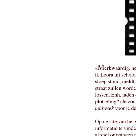
M
«
erkwaardig, he
ik Leora uit school
stoep stond, meldt
straat zullen word
lossen. Ehh, lade
plotseling? (Je zou
midweek
voor je de
Op de
site van het
informatie te vind
al snel ontvangen a