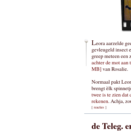
L
eora aarzelde ge
gevleugeld insect e
greep meteen een 
achter de mot aan 
MB]
van Rosalie.
Normaal pakt Leora
brengt èlk spinnetj
twee is te zien dat
rekenen
. Achja, z
[
reacties
]
de Teleg. e