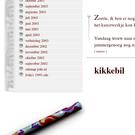
oktober 2003
september 2003
augustus 2003
Z
juli 2003
orrie, ik ben
er
nog 
juni 2003
het
kunstwerkje
kon k
mei 2003
april 2003
Vandaag trouw naar e
verhuizing 2003
jammergenoeg nog nie
december 2002
[
reacties
]
november 2002
oktober 2002
sep
test
ber 2002
kikkebil
sitemap jolie.nl
Jolie's 1995-site