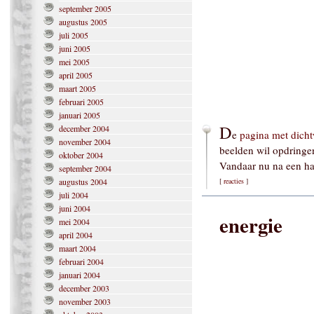
september 2005
augustus 2005
juli 2005
juni 2005
mei 2005
april 2005
maart 2005
februari 2005
januari 2005
D
december 2004
e
pagina met dich
november 2004
beelden wil opdringe
oktober 2004
Vandaar nu na een hal
september 2004
augustus 2004
[
reacties
]
juli 2004
juni 2004
energie
mei 2004
april 2004
maart 2004
februari 2004
januari 2004
december 2003
november 2003