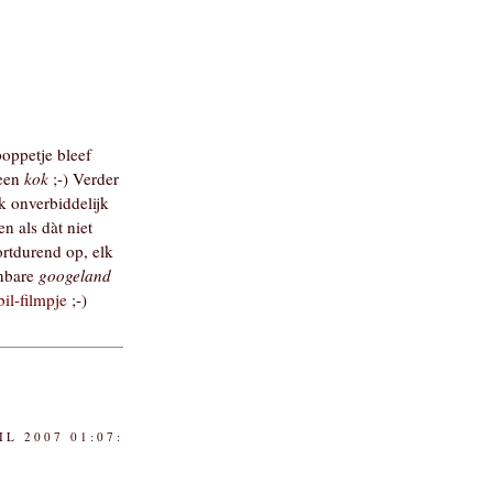
poppetje bleef
 een
kok
;-) Verder
k onverbiddelijk
n als dàt niet
ortdurend op, elk
anbare
googeland
il-filmpje
;-)
IL 2007 01:07: