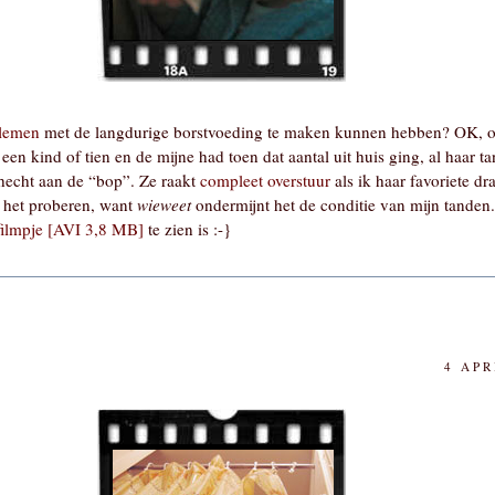
lemen
met de langdurige borstvoeding te maken kunnen hebben? OK, 
en kind of tien en de mijne had toen dat aantal uit huis ging, al haar 
ehecht aan de “bop”. Ze raakt
compleet overstuur
als ik haar favoriete dr
ik het proberen, want
wieweet
ondermijnt het de conditie van mijn tanden.
filmpje [AVI 3,8 MB]
te zien is :-}
4 APR