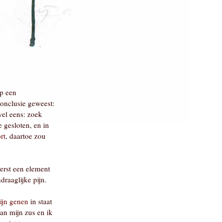
op een
conclusie geweest:
wel eens: zoek
 gesloten, en in
rt
, daartoe zou
eerst een element
raaglijke pijn.
ijn genen
in staat
an mijn zus en ik