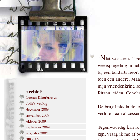
N
“
iet zo staren...” 
weerspiegeling in he
bij een tandarts hoort
toch een andere. Maar
mijn vriendenkring sc
archief:
Ritzen leiden. Conclu
Leora's Kleurbrieven
Jolie's weblog
De brug links in de f
december 2009
verloren aan abcessen
november 2009
oktober 2009
Tegenwoordig kan ik d
september 2009
augustus 2009
zijn, vraag ik me af 
juli 2009