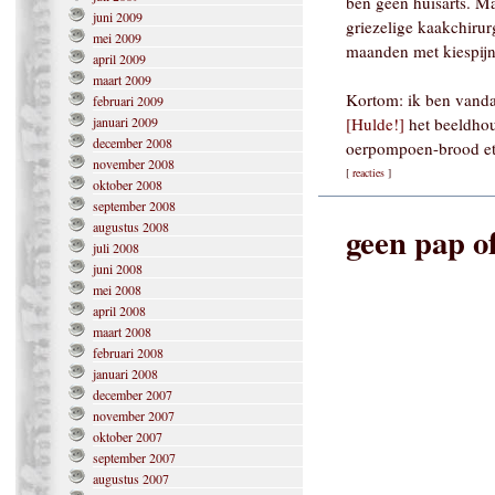
ben geen huisarts. Ma
juni 2009
griezelige kaakchirurg
mei 2009
maanden met kiespijn 
april 2009
maart 2009
Kortom: ik ben vandaa
februari 2009
januari 2009
[Hulde!]
het beeldhou
december 2008
oerpompoen-brood et
november 2008
[
reacties
]
oktober 2008
september 2008
augustus 2008
geen pap o
juli 2008
juni 2008
mei 2008
april 2008
maart 2008
februari 2008
januari 2008
december 2007
november 2007
oktober 2007
september 2007
augustus 2007