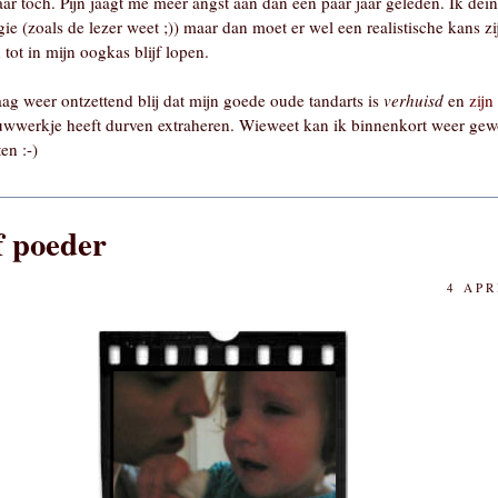
ar toch. Pijn jaagt me meer angst aan dan een paar jaar geleden. Ik dein
ie (zoals de lezer weet ;)) maar dan moet er wel een realistische kans zij
tot in mijn oogkas blijf lopen.
g weer ontzettend blij dat mijn goede oude tandarts is
verhuisd
en
zijn
wwerkje heeft durven extraheren. Wieweet kan ik binnenkort weer gewo
en :-)
f poeder
4 APR