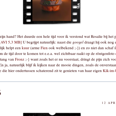
zijn hand? Het duurde een hele tijd voor ik verstond wat Rosalie bij het 
[AVI 5,3 MB]
U begrijpt natuurlijk: naast die
googel
draagt hij ook nog
lijk helpt een
kuur
(arme
Fien
ook welbekend ;-}) en zo niet dan schaf i
m de tijd door te komen tot e.e.a. wel zichtbaar raakt op de röntgenfoto e
e tang van
Fronz
;-} want zoals het er nu voorstaat, dringt de pijn zich vo
 ja, natuurlijk blijf ik kijken naar de mooie dingen, zoals de onversta
 die hier ondertussen schaterend zit te genieten van haar eigen
Kik-im-b
6
12 APR