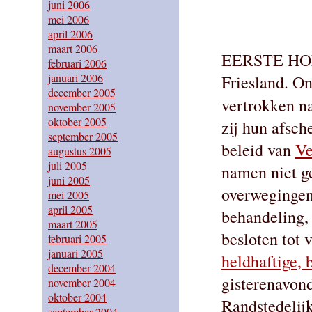
juni 2006
mei 2006
april 2006
maart 2006
EERSTE HOL
februari 2006
januari 2006
Friesland. O
december 2005
vertrokken n
november 2005
oktober 2005
zij hun afsch
september 2005
beleid van
Ve
augustus 2005
juli 2005
namen niet g
juni 2005
overwegingen:
mei 2005
april 2005
behandeling, 
maart 2005
besloten tot 
februari 2005
januari 2005
heldhaftige, 
december 2004
gisterenavond
november 2004
oktober 2004
Randstedelijk
september 2004