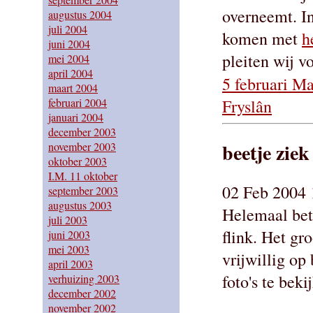
overneemt. I
augustus 2004
juli 2004
komen met
h
juni 2004
pleiten wij v
mei 2004
april 2004
5 februari Ma
maart 2004
februari 2004
Fryslân
januari 2004
december 2003
beetje ziek
november 2003
oktober 2003
I.M. 11 oktober
02 Feb 2004 
september 2003
augustus 2003
Helemaal bete
juli 2003
flink. Het gr
juni 2003
mei 2003
vrijwillig op
april 2003
foto's te bek
verhuizing 2003
december 2002
november 2002