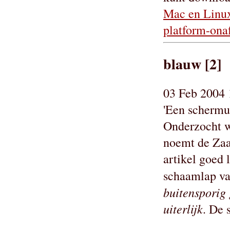
Mac en Linux
platform-onaf
blauw [2]
03 Feb 2004 
'Een schermut
Onderzocht wo
noemt de Zaan
artikel goed 
schaamlap va
buitensporig 
uiterlijk
. De 