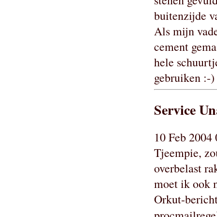
stenen gevul
buitenzijde v
Als mijn vade
cement gemaa
hele schuurtj
gebruiken :-)
Service Un
10 Feb 2004 
Tjeempie, z
overbelast ra
moet ik ook 
Orkut-berich
procmailregel