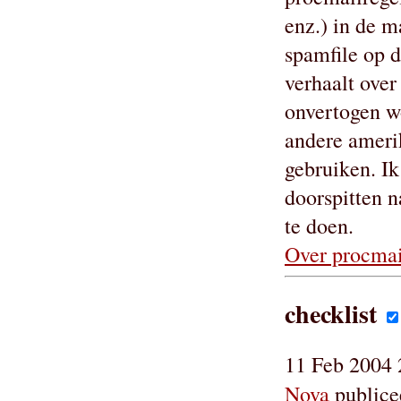
enz.) in de ma
spamfile op d
verhaalt over
onvertogen w
andere ameri
gebruiken. I
doorspitten n
te doen.
Over procmail
checklist
11 Feb 2004 
Nova
publice