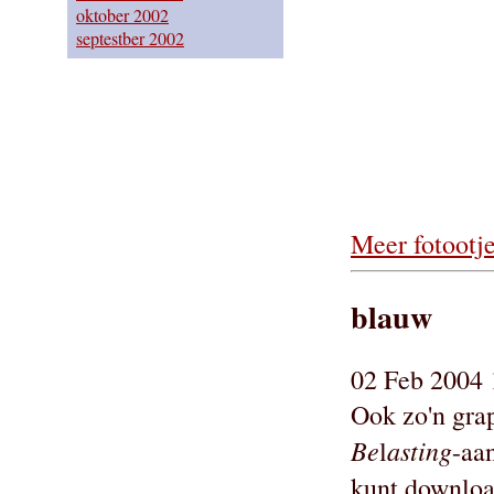
oktober 2002
septestber 2002
Meer fotootje
blauw
02 Feb 2004 
Ook zo'n grap
Be
asting
l
-aa
kunt downlo