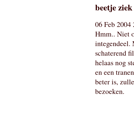
beetje ziek
06 Feb 2004 
Hmm.. Niet o
integendeel. 
schaterend fi
helaas nog s
en een tranen
beter is, zul
bezoeken.