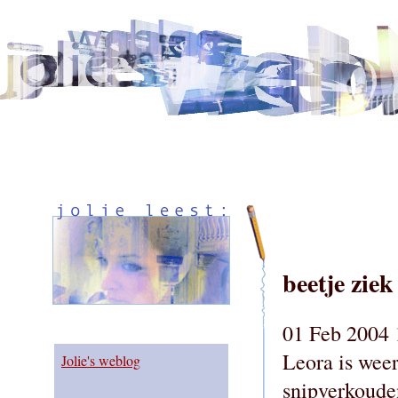
beetje ziek
01 Feb 2004 
Leora is wee
Jolie's weblog
snipverkouden