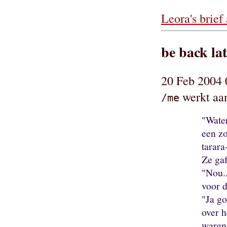
Leora's brief
be back lat
20 Feb 2004 
werkt aan
/me
"Water
een z
tarara
Ze ga
"Nou..
voor d
"Ja go
over h
waren 