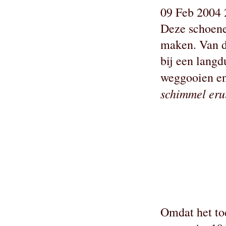
09 Feb 2004 
Deze schoene
maken. Van d
bij een langd
weggooien e
schimmel erui
Omdat het toc