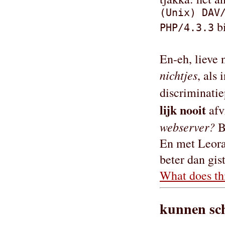
(Unix) DAV
bi
PHP/4.3.3
En-eh, lieve 
nichtjes
, als 
discriminati
lijk nooit
afv
webserver?
B
En met Leora 
beter dan gis
What does thi
kunnen sch