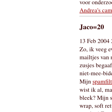
voor onderzoe
Andrea's cam
Jaco=20
13 Feb 2004 
Zo, ik veeg e
mailtjes van 
zusjes begaa
niet-mee-bid
Mijn
spamfilt
wist ik al, m
bleek? Mijn 
wrap, soft re