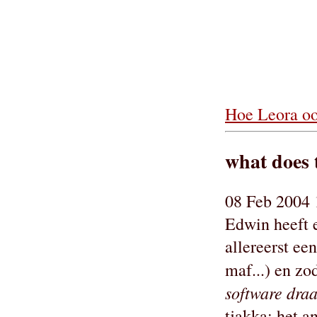
Hoe Leora ook
what does 
08 Feb 2004 
Edwin heeft
allereerst een
maf...) en zo
software draa
tjakka: het a