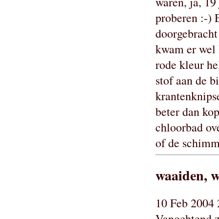
waren, ja, 19 
proberen :-)
doorgebracht 
kwam er wel h
rode kleur h
stof aan de b
krantenknipse
beter dan ko
chloorbad ove
of de schimm
waaiden, 
10 Feb 2004 
Vanochtend z