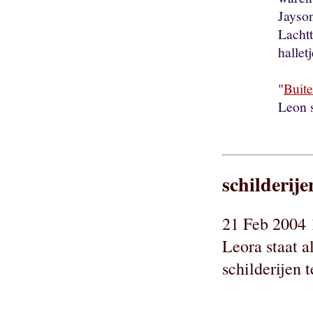
Jayson
Lachtt
halletj
"
Buit
Leon s
schilderije
21 Feb 2004 
Leora staat a
schilderijen t