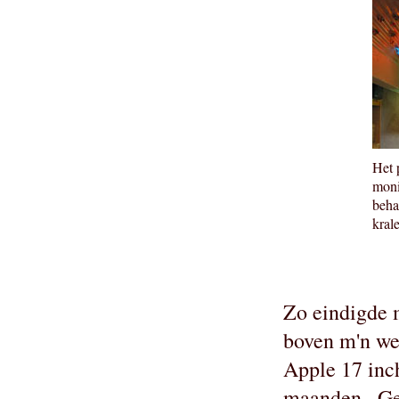
Het 
moni
beha
krale
Zo eindigde m
boven m'n wer
Apple 17 inch
maanden.. Gee