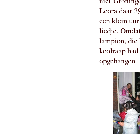
niet-Groninge
Leora daar 3
een klein uur
liedje. Omdat
lampion, die
koolraap had
opgehangen.