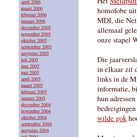
Het
Meldpunt
april 2006
maart 2006
homofobe uit
februari 2006
MDI, die Net
januari 2006
december 2005
allemaal gele
november 2005
onze stapel W
oktober 2005
september 2005
augustus 2005
Die jaarversl
juli 2005
juni 2005
in elkaar zit
mei 2005
links in de 
april 2005
maart 2005
informatie, b
februari 2005
hun adressen 
januari 2005
december 2004
bedreigingen
november 2004
wilde gok
hoo
oktober 2004
september 2004
augustus 2004
juli 2004