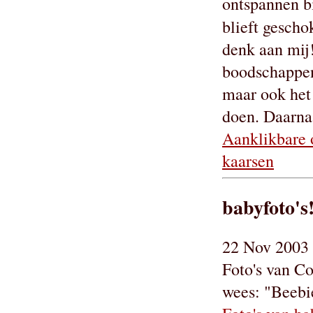
ontspannen bij
blieft gescho
denk aan mij!
boodschappen 
maar ook het 
doen. Daarnaa
Aanklikbare 
kaarsen
babyfoto's
22 Nov 2003 
Foto's van Co
wees: "Beebie