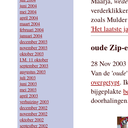
wede
Maarja,
juni 2004
verderklikke
mei 2004
april 2004
zoals Mulder
maart 2004
'Het laatste 
februari 2004
januari 2004
december 2003
oude Zip-e
november 2003
oktober 2003
I.M. 11 oktober
28 Nov 2003 
september 2003
oude
Van de '
augustus 2003
juli 2003
overgetypt
. I
juni 2003
mei 2003
bijgeplakte
b
april 2003
doorhalingen
verhuizing 2003
december 2002
november 2002
oktober 2002
septestber 2002