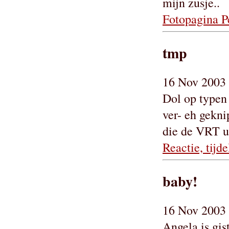
mijn zusje..
Fotopagina P
tmp
16 Nov 2003 
Dol op typen
ver- eh gekni
die de VRT ui
Reactie, tijd
baby!
16 Nov 2003 
Angela is gi