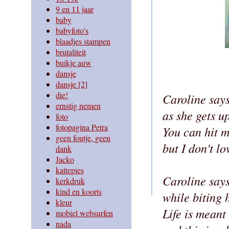
9 en 11 jaar
baby
babyfoto's
blaadjes stampen
brutaliteit
buikje auw
dansje
dansje [2]
die!
Caroline say
ernstig nemen
as she gets u
foto
fotopagina Petra
You can hit m
geen foutje, geen
but I don't l
dank
Jacko
kattepies
Caroline say
kerkdruk
kind en koorts
while biting 
kleur
Life is meant
mobiel websurfen
nada