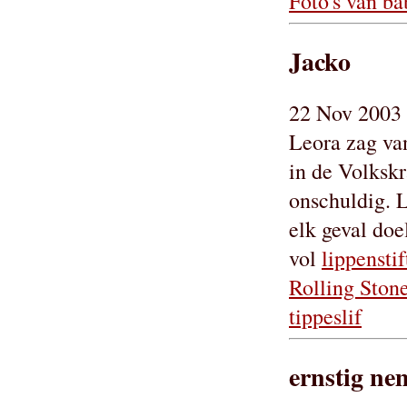
Foto's van b
Jacko
22 Nov 2003 
Leora zag va
in de Volkskr
onschuldig. 
elk geval doe
vol
lippenstif
Rolling Ston
tippeslif
ernstig ne