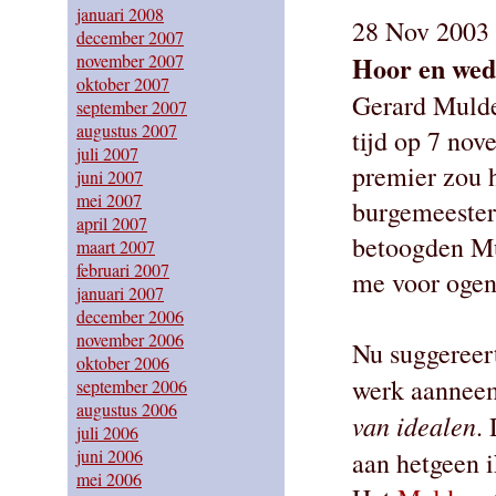
januari 2008
28 Nov 2003 
december 2007
Hoor en wed
november 2007
oktober 2007
Gerard Mulde
september 2007
augustus 2007
tijd op 7 nov
juli 2007
premier zou h
juni 2007
mei 2007
burgemeester 
april 2007
betoogden Mu
maart 2007
februari 2007
me voor ogen
januari 2007
december 2006
november 2006
Nu suggereert
oktober 2006
werk aanneem
september 2006
augustus 2006
van idealen
.
juli 2006
juni 2006
aan hetgeen 
mei 2006