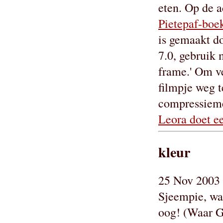
eten. Op de a
Pietepaf-boe
is gemaakt d
7.0, gebruik 
frame.' Om v
filmpje weg t
compressiemet
Leora doet e
kleur
25 Nov 2003 
Sjeempie, wat
oog! (Waar Go