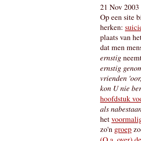
21 Nov 2003 
Op een site b
herken:
suici
plaats van h
dat men mens
ernstig
neem
ernstig geno
vrienden 'oor
kon U nie ber
hoofdstuk vo
als nabestaa
het
voormalig
zo'n
groep
zo
(O.a. over) d