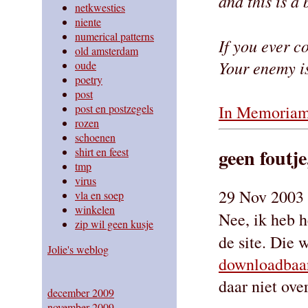
and this is a
netkwesties
niente
numerical patterns
If you ever c
old amsterdam
Your enemy is
oude
poetry
post
In Memoria
post en postzegels
rozen
schoenen
geen foutj
shirt en feest
tmp
virus
29 Nov 2003 
vla en soep
winkelen
Nee, ik heb 
zip wil geen kusje
de site. Die 
Jolie's weblog
downloadbaa
daar niet over
december 2009
november 2009