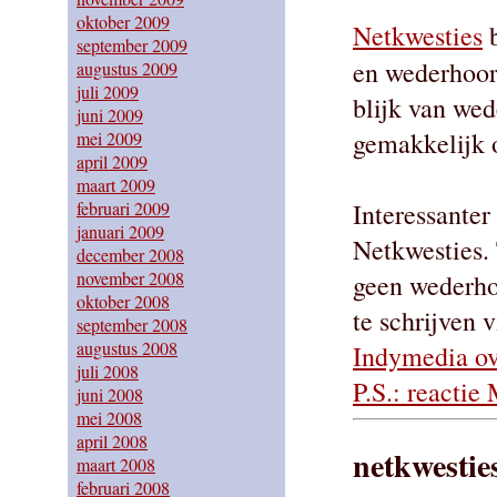
oktober 2009
Netkwesties
b
september 2009
en wederhoor
augustus 2009
juli 2009
blijk van wed
juni 2009
gemakkelijk 
mei 2009
april 2009
maart 2009
Interessanter
februari 2009
januari 2009
Netkwesties
december 2008
november 2008
geen wederho
oktober 2008
te schrijven v
september 2008
augustus 2008
Indymedia ov
juli 2008
P.S.: reactie
juni 2008
mei 2008
april 2008
netkwestie
maart 2008
februari 2008