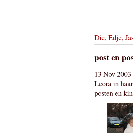
Die, Edje, J
post en pos
13 Nov 2003 
Leora in haa
posten en kin