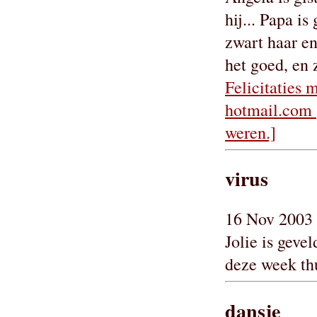
hij... Papa i
zwart haar e
het goed, en z
Felicitaties
hotmail.com 
weren.]
virus
16 Nov 2003 
Jolie is geve
deze week thu
dansje