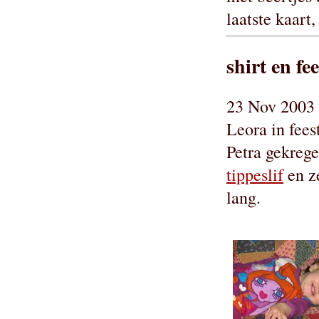
laatste kaart
shirt en fee
23 Nov 2003 
Leora in fees
Petra gekrege
tippeslif
en ze
lang.