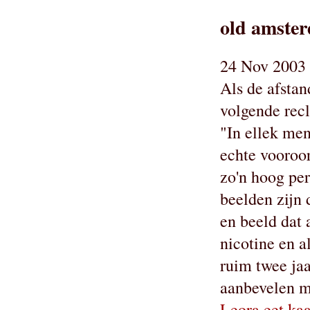
old amste
24 Nov 2003 
Als de afstan
volgende rec
"In ellek men
echte vooroor
zo'n hoog per
beelden zijn 
en beeld dat 
nicotine en a
ruim twee jaa
aanbevelen m
Leora eet ka