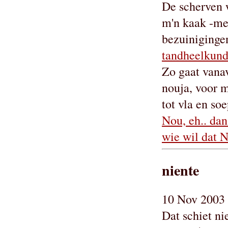
De scherven 
m'n kaak -me
bezuiniginge
tandheelkun
Zo gaat vanav
nouja, voor m
tot vla en soe
Nou, eh.. da
wie wil dat N
niente
10 Nov 2003 
Dat schiet ni