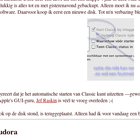
ukkig is alles tot en met gisterenavond gebackupt. Alleen moet ik nu
a
software. Daarvoor koop ik eerst een nieuwe disk. Tot m'n verbazing b
eert dat je het automatische starten van Classic kunt uitzetten —gewo
 Apple's GUI-guru,
Jef Raskin
is véél te vroeg overleden ;-(
ook op de disk stond, is teruggeplaatst. Alleen had ik voor vandaag een 
eudora