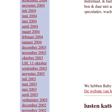
Inderdaad, ik had
augustus 2004
ben ik daar niet 
juli 2004
speculaties, wach
juni 2004
mei 2004
april 2004
maart 2004
februari 2004
januari 2004
december 2003
november 2003
oktober 2003
I.M. 11 oktober
september 2003
augustus 2003
juli 2003
juni 2003
We hebben Baby M
mei 2003
De website van M
april 2003
verhuizing 2003
lusten kat
december 2002
november 2002