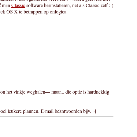
l
mijn
Classic
software herinstalleren, net als Classic zelf :-(
leek OS X te betrappen op onlogica:
on het vinkje weghalen— maar... die optie is hardnekkig
boel leukere plannen. E-mail beàntwoorden bijv. :-|