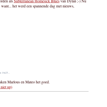
orden als
Subterranean Homesick Blues
van Dylan ;-) Nu
s, want... het werd een spannende dag met nieuws,
m 14u25...
aken Marlous en Mateo het goed.
niet up)