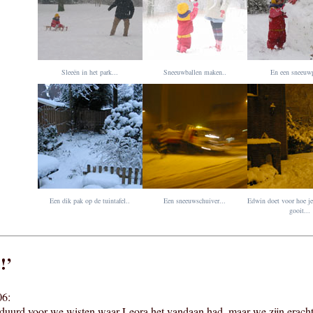
Sleeën in het park...
Sneeuwballen maken..
En een sneeuw
Een dik pak op de tuintafel..
Een sneeuwschuiver...
Edwin doet voor hoe je
gooit...
!’
06:
duurd voor we wisten waar Leora het vandaan had, maar we zijn eracht