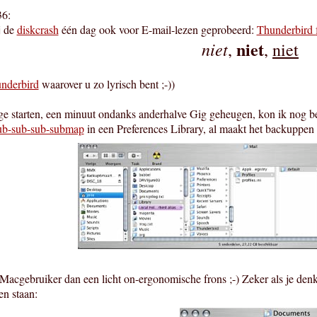
36:
j de
diskcrash
één dag ook voor E-mail-lezen geprobeerd:
Thunderbird
niet
niet
,
,
niet
nderbird
waarover u zo lyrisch bent ;-))
ge starten, een minuut ondanks anderhalve Gig geheugen, kon ik nog bes
ub-sub-sub-submap
in een Preferences Library, al maakt het backuppen ee
als Macgebruiker dan een licht on-ergonomische frons ;-) Zeker als je de
en staan: