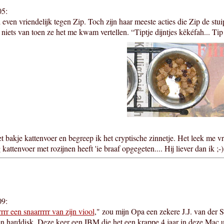
05:
jd even vriendelijk tegen Zip. Toch zijn haar meeste acties die Zip de stu
 niets van toen ze het me kwam vertellen. “Tiptje dijntjes kêkéfah... Tip 
et bakje kattenvoer en begreep ik het cryptische zinnetje. Het leek me vre
kattenvoer met rozijnen heeft 'ie braaf opgegeten.... Hij liever dan ik ;-)
09:
rrrr een snaarrrrr van zijn viool
," zou mijn Opa een zekere J.J. van de
n harddisk. Deze keer een IBM die het een krappe 4 jaar in deze Mac ui