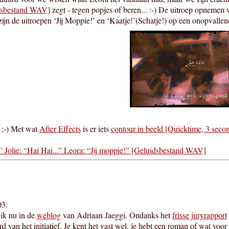
dsbestand WAV]
zegt - tegen popjes of beren... :-) De uitroep opnemen w
n de uitroepen ‘Jij Moppie!’ en ‘Kaatje!’(Schatje!) op een onopvalle
 ;-) Met wat
After Effects
is er iets
contour in beeld [Quicktime, 3 seco
.” Jolie: “Hai Hai...” Leora: “Jij moppie!” [Geluidsbestand WAV]
03:
ik nu in de
weblog
van Adriaan Jaeggi. Ondanks het
frisse juryrapport
d van het initiatief. Je kent het vast wel, je hebt een roman of wat voo