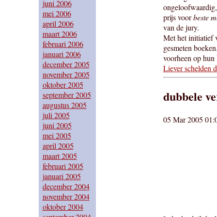
juni 2006
ongeloofwaardig, 
mei 2006
prijs voor
beste m
april 2006
van de jury.
maart 2006
Met het initiatief
februari 2006
gesmeten boeken.
januari 2006
voorheen op hun k
december 2005
Liever schelden 
november 2005
oktober 2005
dubbele ve
september 2005
augustus 2005
juli 2005
05 Mar 2005 01:
juni 2005
mei 2005
april 2005
maart 2005
februari 2005
januari 2005
december 2004
november 2004
oktober 2004
september 2004