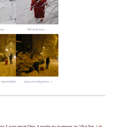
pop...
Wèl koud hoor...
 sneeuwballen
...tegen een kerkgebouw ;-)
er: Leora praat Opa Agustin na wanneer ze “(hai hai..)
jij