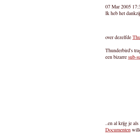
07 Mar 2005 17:
Ik heb het dankzi
over dezelfde
Thu
Thunderbird's tra
een bizarre
sub-s
..en al krijg je 
Documenten
will