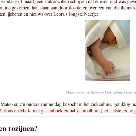
 vandaag (4 maart) een stukje willen schrijven dat ik even oud was gew
aan toe gekomen, laat staan aan doorfilosoferen over één van die thema'
ten, ijsberen en nieuws over Leora's Jongste Neefje:
Mateo, zoontje van Marlous en Mark, geboren 4 maart o
ateo en z'n ouders vanmiddag bezocht in het ziekenhuis, gelukkig m
arlous en Mark, met gastenboek en baby-fotoalbum (het laatste
nu
nog 
ten rozijnen?