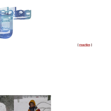
[
reacties
]