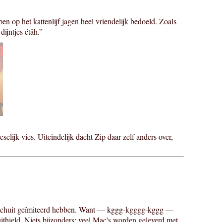
ipen op het kattenlijf jagen heel vriendelijk bedoeld. Zoals
dijntjes étâh.”
selijk vies. Uiteindelijk dacht Zip daar zelf anders over,
r Schuit geïmiteerd hebben. Want — kggg-kgggg-kggg —
thield. Niets bijzonders: veel Mac's worden geleverd met