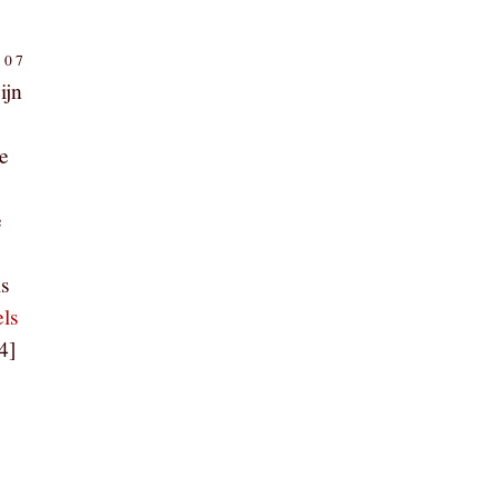
:07
ijn
De
e
ls
els
4]