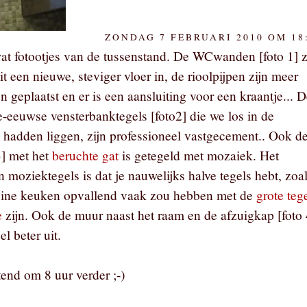
ZONDAG 7 FEBRUARI 2010 OM 18
wat fotootjes van de tussenstand. De WCwanden [foto 1] z
zit een nieuwe, steviger vloer in, de rioolpijpen zijn meer
n geplaatst en er is een aansluiting voor een kraantje... 
e-eeuwse vensterbanktegels [foto2] die we los in de
 hadden liggen, zijn professioneel vastgecement.. Ook d
3] met het
beruchte gat
is getegeld met mozaiek. Het
 moziektegels is dat je nauwelijks halve tegels hebt, zoa
leine keuken opvallend vaak zou hebben met de
grote teg
e
zijn. Ook de muur naast het raam en de afzuigkap [foto 
el beter uit.
nd om 8 uur verder ;-)