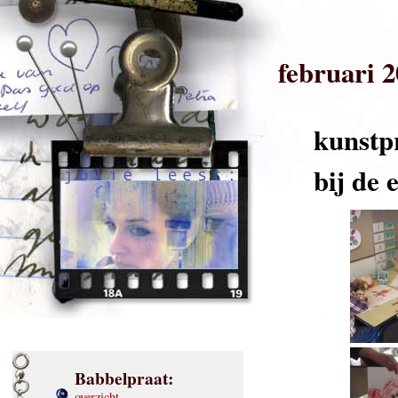
februari 
kunstp
bij de 
Babbelpraat:
overzicht