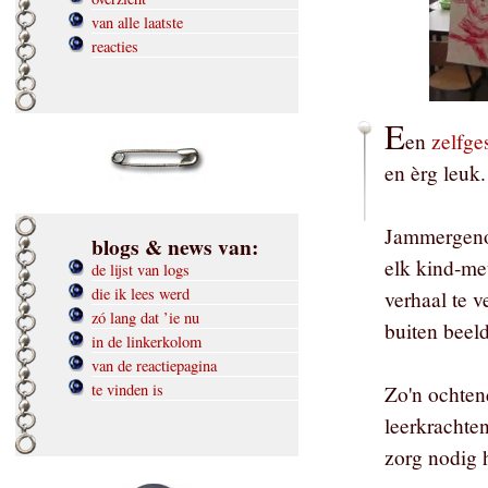
van alle laatste
reacties
E
en
zelfge
en èrg leuk.
Jammergenoe
blogs & news van:
elk kind-met
de lijst van logs
die ik lees werd
verhaal te v
zó lang dat ’ie nu
buiten beeld
in de linkerkolom
van de reactiepagina
te vinden is
Zo'n ochten
leerkrachte
zorg nodig 