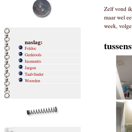
Zelf vond ik
maar wel ee
week, volge
naslag:
tussen
Foldoc
Geektools
Iusmentis
Jargon
Taalvlinder
Woorden