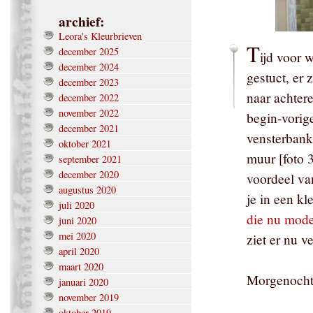
archief:
Leora's Kleurbrieven
T
december 2025
ijd voor 
december 2024
gestuct, er 
december 2023
naar achtere
december 2022
november 2022
begin-vorig
december 2021
vensterbank
oktober 2021
muur [foto 
september 2021
december 2020
voordeel van
augustus 2020
je in een k
juli 2020
die nu mod
juni 2020
mei 2020
ziet er nu ve
april 2020
maart 2020
Morgenochte
januari 2020
november 2019
oktober 2019