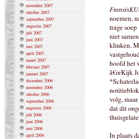
november 2007
FransisKU
oktober 2007
noemen, n
september 2007
trage soep
augustus 2007
juli 2007
niet samen
juni 2007
klinken. M
mei 2007
vastgehoud
april 2007
maart 2007
hoofd het v
februari 2007
â€œKijk Jo
januari 2007
*Schaterlac
december 2006
november 2006
notitieblo
oktober 2006
volg, maar
september 2006
dat dit on
augustus 2006
juli 2006
thuisgelate
juni 2006
mei 2006
In plaats 
april 2006