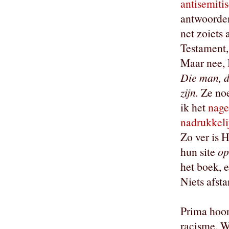
antisemiti
antwoorden
net zoiets
Testament,
Maar nee,
Die man, d
zijn.
Ze noe
ik het
nage
nadrukkeli
Zo ver is H
hun site
op
het boek, 
Niets afsta
Prima hoor
racisme. W