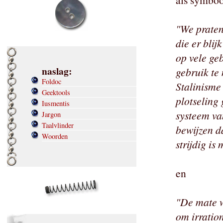
"We praten 
die er blij
op vele geb
naslag:
gebruik te
Foldoc
Stalinisme
Geektools
plotseling
Iusmentis
systeem van
Jargon
Taalvlinder
bewijzen da
Woorden
strijdig is
en
"De mate w
om irration