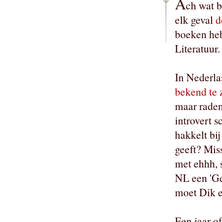
A
ch wat b
elk geval
de
boeken heb
Literatuur.
In Nederla
bekend te 
maar raden
introvert s
hakkelt bij
geeft? Mis
met ehhh, 
NL een 'G
moet Dik e
Een jaar of