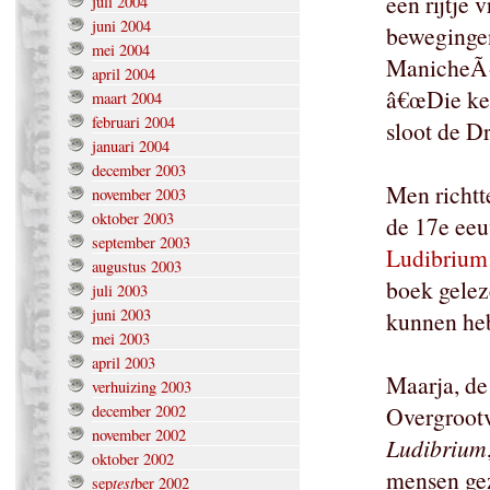
een rijtje 
juli 2004
juni 2004
bewegingen
mei 2004
ManicheÃ«
april 2004
â€œDie ken 
maart 2004
februari 2004
sloot de D
januari 2004
december 2003
Men richtt
november 2003
oktober 2003
de 17e eeu
september 2003
Ludibrium
augustus 2003
boek geleze
juli 2003
juni 2003
kunnen heb
mei 2003
april 2003
Maarja, de
verhuizing 2003
december 2002
Overgrootv
november 2002
Ludibrium
oktober 2002
mensen ge
test
sep
ber 2002