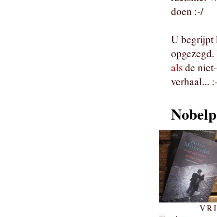
doen :-/
U begrijpt
opgezegd.
als
de niet-
verhaal... :
Nobelp
VRI