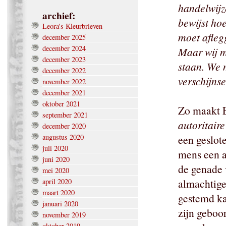
handelwijz
archief:
bewijst ho
Leora's Kleurbrieven
moet afleg
december 2025
december 2024
Maar wij m
december 2023
staan. We 
december 2022
verschijnse
november 2022
december 2021
oktober 2021
Zo maakt 
september 2021
autoritaire
december 2020
augustus 2020
een geslot
juli 2020
mens een a
juni 2020
de genade 
mei 2020
almachtige
april 2020
maart 2020
gestemd ka
januari 2020
zijn geboo
november 2019
oktober 2019