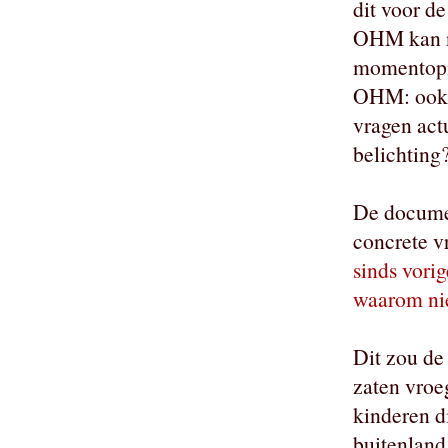
dit voor d
OHM kan n
momentopn
OHM: ook 
vragen act
belichting
De docume
concrete v
sinds vori
waarom nie
Dit zou de
zaten vroeg
kinderen d
buitenland