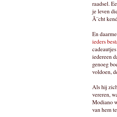
raadsel. E
je leven di
Ã¨cht kend
En daarme
ieders bes
cadeautjes 
iedereen da
genoeg boe
voldoen, d
Als hij zic
vereren, w
Modiano we
van hem te 