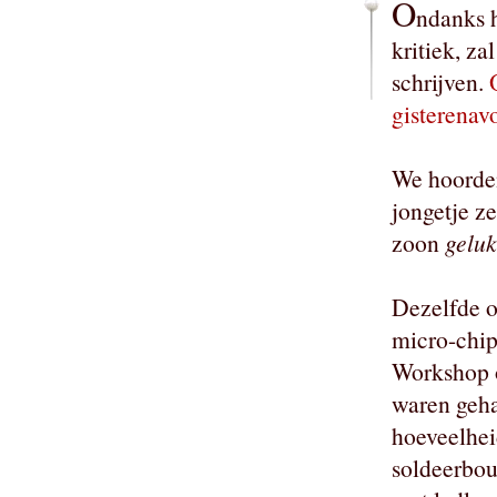
O
ndanks h
kritiek, za
schrijven.
gisterenav
We hoorde
jongetje z
zoon
geluk
Dezelfde o
micro-chi
Workshop
waren geha
hoeveelhei
soldeerbou