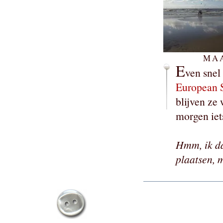
MAA
E
ven snel
European 
blijven ze 
morgen iets
Hmm, ik dac
plaatsen, m