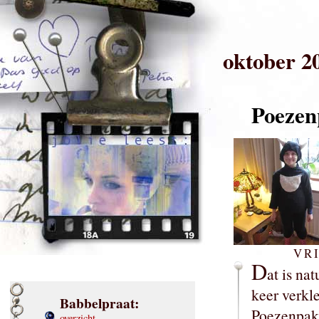
oktober 2
Poezen
VRI
D
at is nat
keer verkl
Babbelpraat:
Poezenpakj
overzicht