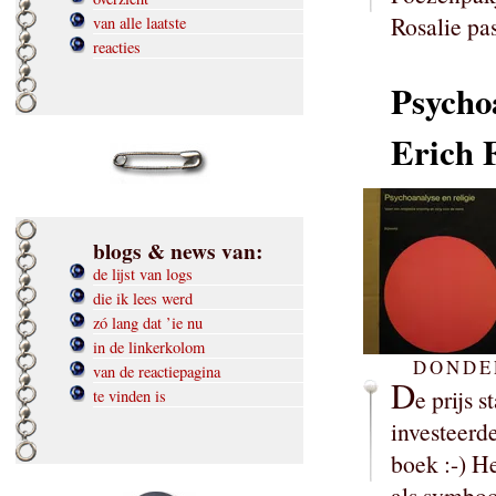
Rosalie past
van alle laatste
reacties
Psychoa
Erich
blogs & news van:
de lijst van logs
die ik lees werd
zó lang dat ’ie nu
in de linkerkolom
DONDER
van de reactiepagina
D
e prijs 
te vinden is
investeerd
boek :-) He
als symboo