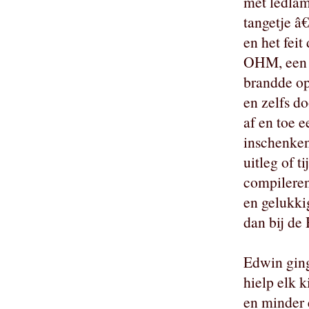
met ledlamp
tangetje â
en het feit
OHM, een 
brandde op
en zelfs d
af en toe e
inschenken
uitleg of t
compilere
en gelukki
dan bij de
Edwin ging
hielp elk 
en minder 