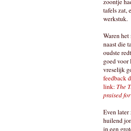
zoontje ha
tafels zat
werkstuk.
Waren het 
naast die t
oudste redt
goed voor 
vreselijk g
feedback da
link:
The T
praised for 
Even later 
huilend jon
in een grot