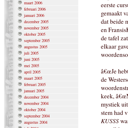
maart 2006
eerste curs
februari 2006
gemaakt va
januari 2006
dat beide 
december 2005
november 2005
en Fransis
oktober 2005
de tafel z
september 2005
elkaar gav
augustus 2005
juli 2005
woordenso
juni 2005
mei 2005
â€œJe hebt
april 2005
de Westerse
maart 2005
februari 2005
woordenstr
januari 2005
keek, â€œM
december 2004
mystiek ui
november 2004
oktober 2004
stem had v
september 2004
KUSSS
was
augustus 2004