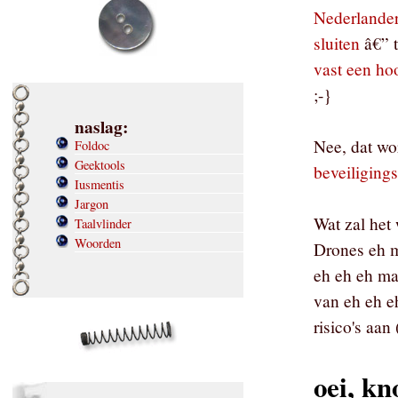
Nederlander
sluiten
â€” t
vast een ho
;-}
naslag:
Nee, dat wor
Foldoc
Geektools
beveiliging
Iusmentis
Jargon
Wat zal het 
Taalvlinder
Woorden
Drones eh m
eh eh eh ma
van eh eh e
risico's aan
oei, kn