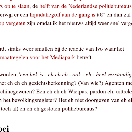
s op te slaan
, de
helft van de Nederlandse politiebureaus
erwijl er een
liquidatiegolf aan de gang is
â€” en dan zal 
op vergeten
zijn omdat ik het nieuws altijd weer snel verg
dt straks weer smullen bij de reactie van Ivo waar het
smaatregelen voor het Mediapark
betreft.
een hek is - eh eh eh - ook - eh - heel verstandig
worden, '
et eh eh eh gezichtsherkenning? (Van wie?) Agenten me
chinegeweren? Een eh eh eh Wietpas, pardon eh, uittrek
h het bevolkingsregister? Het eh niet doorgeven van eh e
 (toch al) eh eh eh gesloten politiebureaus?
oei