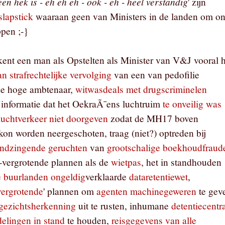
een hek is - eh eh eh - ook - eh - heel verstandig
' zijn
slapstick
waaraan geen van Ministers in de landen om o
ppen ;-}
kent een man als Opstelten als Minister van V&J vooral h
an strafrechtelijke vervolging
van een van pedofilie
de hoge ambtenaar,
witwasdeals met drugscriminelen
, informatie dat het OekraÃ¯ens luchtruim
te onveilig was
luchtverkeer niet doorgeven
zodat de MH17 boven
on worden neergeschoten, traag (niet?) optreden bij
ondzingende geruchten
van
grootschalige boekhoudfraud
t-vergrotende plannen als de
wietpas
, het in standhouden
e buurlanden ongeldig
verklaarde
dataretentiewet
,
vergrotende
' plannen om
agenten machinegeweren
te gev
gezichtsherkenning
uit te rusten, inhumane
detentiecentr
elingen in stand
te houden,
reisgegevens van alle