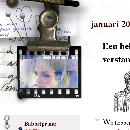
januari 2
Een hek
versta
W
e hebben
Babbelpraat:
overzicht