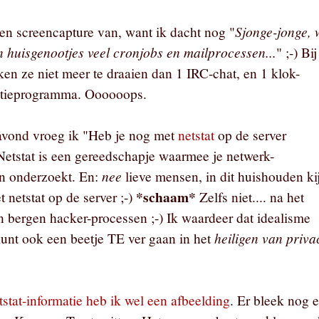
Sjonge-jonge, 
een screencapture van, want ik dacht nog "
n huisgenootjes veel cronjobs en mailprocessen...
" ;-) Bij
ken ze niet meer te draaien dan 1 IRC-chat, en 1 klok-
atieprogramma. Oooooops.
avond vroeg ik "Heb je nog met
netstat
op de server
etstat is een gereedschapje waarmee je netwerk-
nee
n onderzoekt. En:
lieve mensen, in dit huishouden ki
*schaam*
 netstat op de server ;-)
Zelfs niet.... na het
an bergen hacker-processen ;-) Ik waardeer dat idealisme
heiligen van priva
kunt ook een beetje TE ver gaan in het
tstat-informatie heb ik wel een afbeelding
. Er bleek nog 