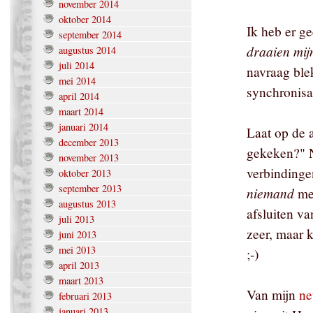
november 2014
oktober 2014
Ik heb er g
september 2014
draaien mij
augustus 2014
juli 2014
navraag ble
mei 2014
synchronis
april 2014
maart 2014
januari 2014
Laat op de 
december 2013
gekeken?" N
november 2013
verbindinge
oktober 2013
september 2013
niemand
met
augustus 2013
afsluiten v
juli 2013
zeer, maar 
juni 2013
mei 2013
;-)
april 2013
maart 2013
Van mijn
ne
februari 2013
januari 2013