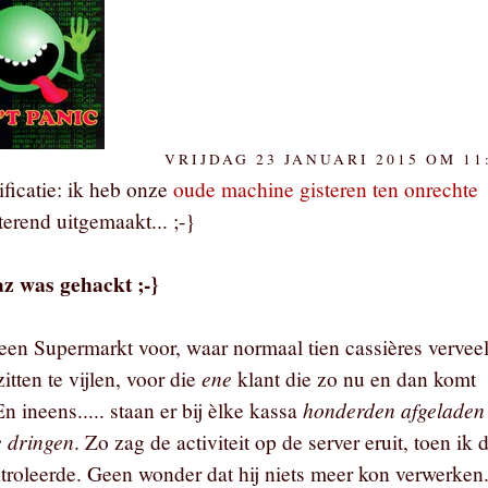
VRIJDAG 23 JANUARI 2015 OM 11
tificatie: ik heb onze
oude machine gisteren ten onrechte
erend uitgemaakt... ;-}
z was gehackt ;-}
 een Supermarkt voor, waar normaal tien cassières vervee
ene
itten te vijlen, voor die
klant die zo nu en dan komt
honderden afgeladen
n ineens..... staan er bij èlke kassa
e dringen
. Zo zag de activiteit op de server eruit, toen ik 
ntroleerde. Geen wonder dat hij niets meer kon verwerken