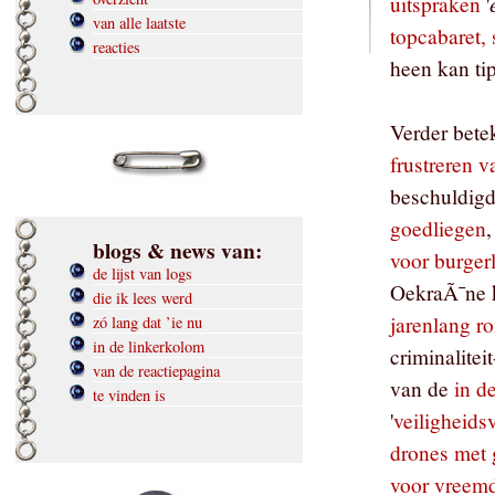
uitspraken
'
van alle laatste
topcabaret, 
reacties
heen kan ti
Verder bete
frustreren v
beschuldig
goedliegen
blogs & news van:
voor burger
de lijst van logs
OekraÃ¯ne k
die ik lees werd
jarenlang r
zó lang dat ’ie nu
in de linkerkolom
criminalitei
van de reactiepagina
van de
in d
te vinden is
'
veiligheids
drones met 
voor vreemd