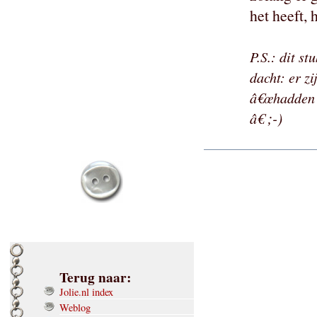
het heeft, 
P.S.: dit s
dacht: er z
â€œhadden w
;-)
â€
Terug naar:
Jolie.nl index
Weblog