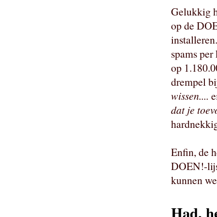
Gelukkig h
op de DOEN
installeren
spams per 
op 1.180.
drempel bi
wissen....
e
dat je toe
hardnekkig
Enfin, de 
DOEN!-lijs
kunnen wee
Had, h