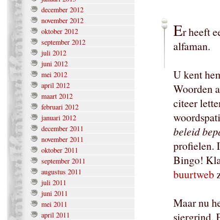
december 2012
november 2012
E
r heeft 
oktober 2012
september 2012
alfaman.
juli 2012
juni 2012
U kent he
mei 2012
april 2012
Woorden al
maart 2012
citeer lette
februari 2012
woordspati
januari 2012
december 2011
beleid be
november 2011
profielen.
oktober 2011
Bingo! Kla
september 2011
augustus 2011
buurtweb
z
juli 2011
juni 2011
Maar nu hee
mei 2011
siergrind. 
april 2011