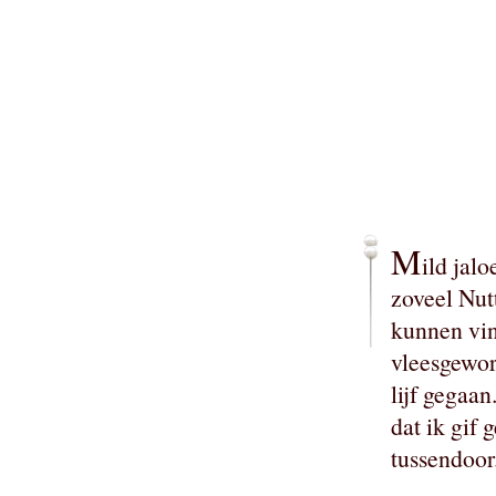
M
ild jal
zoveel Nut
kunnen vin
vleesgewo
lijf gegaan
dat ik gif
tussendoor