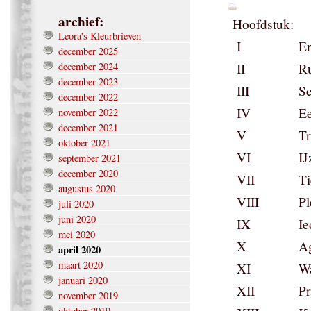
archief:
Hoofdstuk:
Leora's Kleurbrieven
I
En
december 2025
december 2024
II
Ru
december 2023
III
Se
december 2022
IV
Ee
november 2022
december 2021
V
Tr
oktober 2021
VI
IJ
september 2021
december 2020
VII
Ti
augustus 2020
VIII
Pl
juli 2020
juni 2020
IX
Ie
mei 2020
X
A
april 2020
maart 2020
XI
Wa
januari 2020
XII
Pr
november 2019
oktober 2019