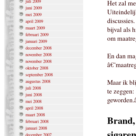
juli 2009
Het zal me
juni 2009
Uiteindeli
mei 2009
discussies.
april 2009
maart 2009
bijval als 
februari 2009
om maatre
januari 2009
december 2008
En dan ma
november 2008
november 2008
â€˜maatreg
oktober 2008
september 2008
Maar ik bli
augustus 2008
juli 2008
te zeggen: 
juni 2008
geworden.â
mei 2008
april 2008
maart 2008
Brand,
februari 2008
januari 2008
sigare
december 2007