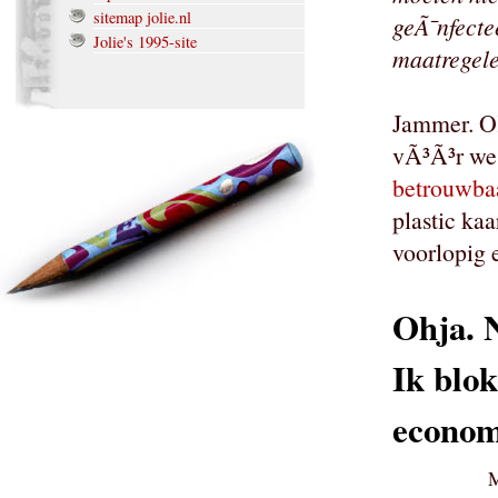
sitemap jolie.nl
geÃ¯nfectee
Jolie's 1995-site
maatregele
Jammer. OK
vÃ³Ã³r we 
betrouwbaa
plastic kaa
voorlopig e
Ohja. N
Ik blok
econo