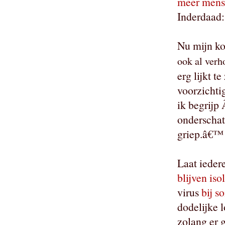
meer mense
Inderdaad:
Nu mijn ko
ook al verh
erg lijkt t
voorzichti
ik begrijp 
onderschat
griep.â€™
Laat ieder
blijven iso
virus
bij s
dodelijke 
zolang er g