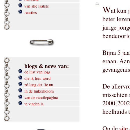
van alle laatste
W
at kun 
reacties
beter leze
jarige jon
bendeoorl
Bijna 5 ja
eraan. Aan
blogs & news van:
gevangenis
de lijst van logs
die ik lees werd
zó lang dat ’ie nu
De allervro
in de linkerkolom
misschien n
van de reactiepagina
2000-2002,
te vinden is
heelhuids t
Op de
site