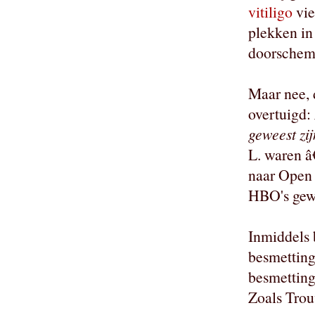
vitiligo
vie
plekken in
doorschem
Maar nee, 
overtuigd:
geweest zi
L. waren â
naar Open 
HBO's gewe
Inmiddels b
besmetting
besmetting
Zoals Tro