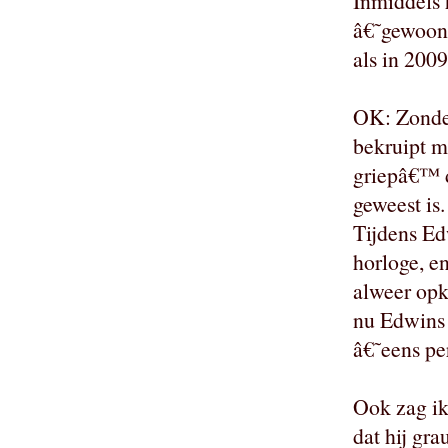
Inmiddels 
â€˜gewoon 
als in 2009
OK: Zonder
bekruipt m
griepâ€™
geweest is.
Tijdens Ed
horloge, e
alweer o
nu Edwins 
â€˜eens p
Ook zag ik
dat hij gr