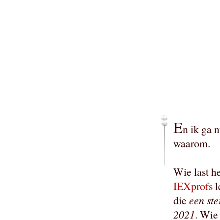
E
n ik ga 
waarom.
Wie last h
IEXprofs
l
die
een ste
2021
. Wie