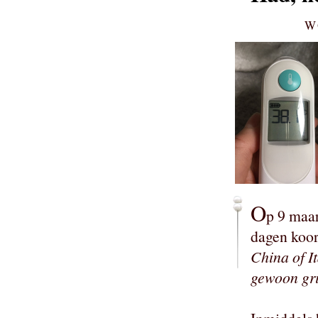
W
O
p 9 maar
dagen koor
China of I
gewoon gri