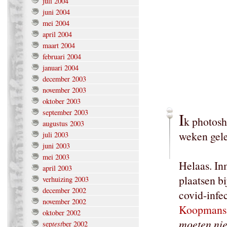
juli 2004
juni 2004
mei 2004
april 2004
maart 2004
februari 2004
januari 2004
december 2003
november 2003
oktober 2003
september 2003
I
k photosh
augustus 2003
weken gel
juli 2003
juni 2003
mei 2003
Helaas. Inm
april 2003
plaatsen b
verhuizing 2003
december 2002
covid-infe
november 2002
Koopmans 
oktober 2002
moeten nie
test
sep
ber 2002