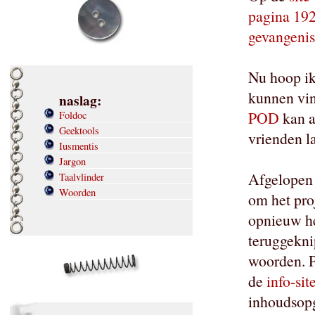
pagina 192
gevangeni
Nu hoop ik
kunnen vin
naslag:
POD
kan al
Foldoc
Geektools
vrienden la
Iusmentis
Jargon
Afgelopen 
Taalvlinder
Woorden
om het pro
opnieuw he
teruggekni
woorden. P
de
info-sit
inhoudsopga