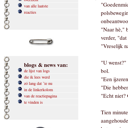
"Goedenmidd
van alle laatste
polsbewegin
reacties
onbeantwoo
"Naar hè," b
verder, "dat
"Vreselijk n
"U wenst?" 
blogs & news van:
bol.
de lijst van logs
die ik lees werd
"Een ijzeren
zó lang dat ’ie nu
"Die hebben 
in de linkerkolom
"Echt niet? 
van de reactiepagina
te vinden is
Tien minuten
aangehouden