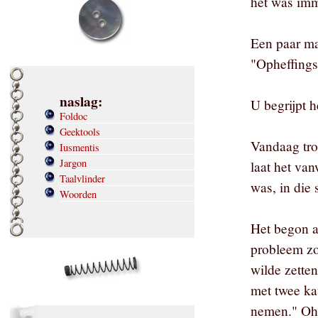
het was imm
Een paar ma
"Opheffings
naslag:
U begrijpt h
Foldoc
Geektools
Vandaag tro
Iusmentis
Jargon
laat het va
Taalvlinder
was, in die 
Woorden
Het begon al
probleem zo
wilde zetten
met twee kat
nemen." Oh,