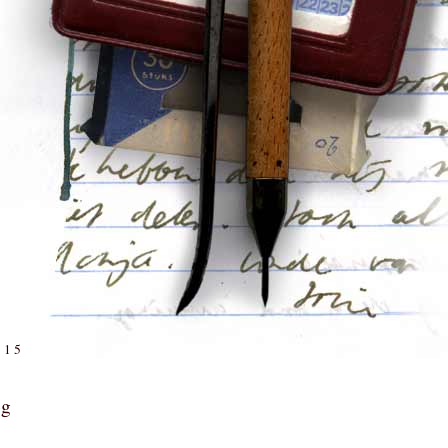
:15
og