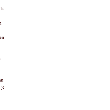
als
n
nen
n
an
 je