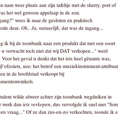
en nam weer plaats aan zijn tafeltje met de sherry, port of
as het wel gewoon appelsap in de zon.
ngang?" wees ik naar de gesloten en praktisch
Oh.. Ja, natuurlijk
erde deur.
, dat was de ingang...
g ik bij de toonbank naar een produkt dat met een soort
- u verwacht toch niet dat wij DAT verkopen..." werd
 Voor het geval u denkt dat het iets heel gênants was,
lf
ofzoiets, nee: het betrof een muziekinstrument-attribuut
en in de hoofdstad verkoopt bij
rumentenwinkels.
talent wilde alweer achter zijn toonbank wegduiken in
iets verkopen
er werk dan
, dus vervolgde ik snel met "Sor
een vraag..." Of ze dan zus-en-zo verkochten, toonde ik 