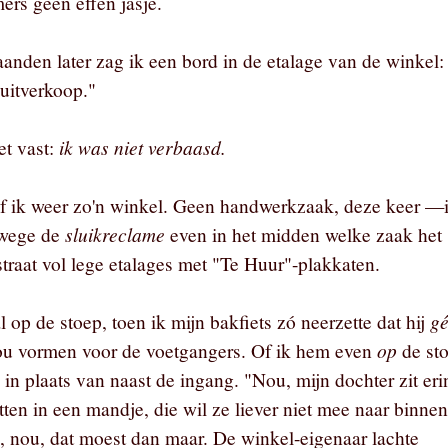
ers geen effen jasje.
anden later zag ik een bord in de etalage van de winkel:
uitverkoop."
ik was niet verbaasd.
et vast:
f ik weer zo'n winkel. Geen handwerkzaak, deze keer —
sluikreclame
nwege de
even in het midden welke zaak het
straat vol lege etalages met "Te Huur"-plakkaten.
g
 op de stoep, toen ik mijn bakfiets zó neerzette dat hij
op
u vormen voor de voetgangers. Of ik hem even
de st
 in plaats van naast de ingang. "Nou, mijn dochter zit eri
ten in een mandje, die wil ze liever niet mee naar binnen
 nou, dat moest dan maar. De winkel-eigenaar lachte