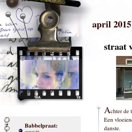
april 2015
straat 
A
chter de
Een vloeien
Babbelpraat:
danste.
overzicht