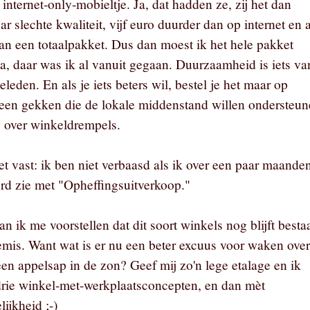
 internet-only-mobieltje. Ja, dat hadden ze, zij het dan
zar slechte kwaliteit, vijf euro duurder dan op internet en 
an een totaalpakket. Dus dan moest ik het hele pakket
a, daar was ik al vanuit gegaan. Duurzaamheid is iets va
geleden. En als je iets beters wil, bestel je het maar op
lleen gekken die de lokale middenstand willen ondersteu
 over winkeldrempels.
et vast: ik ben niet verbaasd als ik over een paar maande
rd zie met "Opheffingsuitverkoop."
 ik me voorstellen dat dit soort winkels nog blijft besta
temis. Want wat is er nu een beter excuus voor waken over
en appelsap in de zon? Geef mij zo'n lege etalage en ik
rie winkel-met-werkplaatsconcepten, en dan mèt
lijkheid ;-)