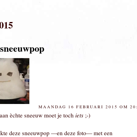
2015
msneeuwpop
MAANDAG 16 FEBRUARI 2015 OM 20
iets
 aan èchte sneeuw moet je toch
;-)
akte deze sneeuwpop —en deze foto— met een