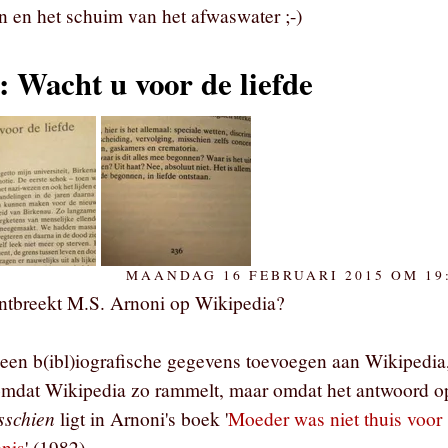
 en het schuim van het afwaswater ;-)
: Wacht u voor de liefde
MAANDAG 16 FEBRUARI 2015 OM 19
ntbreekt M.S. Arnoni op Wikipedia?
 geen b(ibl)iografische gegevens toevoegen aan Wikipedia
 omdat Wikipedia zo rammelt, maar omdat het antwoord o
sschien
ligt in Arnoni's boek '
Moeder was niet thuis voor
enis
' (1982).