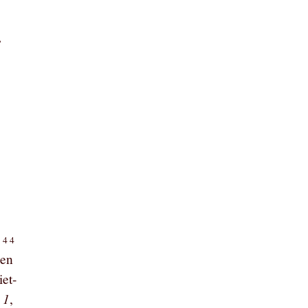
e
:44
een
iet-
 1
,