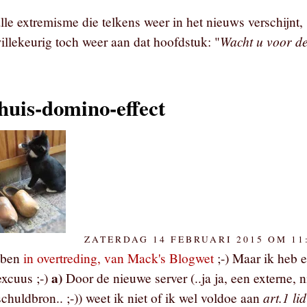
lle extremisme die telkens weer in het nieuws verschijnt,
Wacht u voor d
illekeurig toch weer aan dat hoofdstuk: "
huis-domino-effect
ZATERDAG 14 FEBRUARI 2015 OM 11
k ben
in overtreding, van Mack's Blogwet
;-) Maar ik heb 
a)
excuus ;-)
Door de nieuwe server (..ja ja, een externe, n
art.1 lid
chuldbron.. ;-)) weet ik niet of ik wel voldoe aan