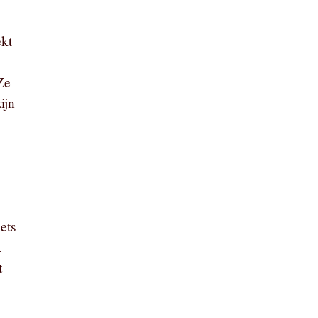
ekt
Ze
ijn
ets
t
t