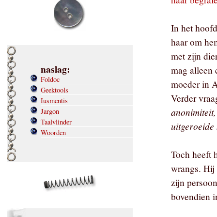
In het hoofd
haar om hem
met zijn di
naslag:
mag alleen 
Foldoc
moeder in A
Geektools
Verder vraa
Iusmentis
anonimiteit
Jargon
Taalvlinder
uitgeroeide
Woorden
Toch heeft 
wrangs. Hij 
zijn persoon
bovendien in