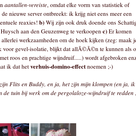
aantallen-vereiste
en
, omdat elke vorm van statistiek of
de nieuwe server ontbreekt: ik krijg niet eens meer een
b)
ventuele reaxies!
Wij zijn ook druk doende ons Schatti
c)
 Huysch aan den Geuzenweg te verkoopen
Er komen
 allerlei werkzaamheden om de hoek kijken (zeg: maak j
k voor gevel-isolatie, blijkt dat allÃ©Ã©n te kunnen als 
met roos en prachtige wijndruif.....) wordt afgebroken en
verhuis-domino-effect
at ik dat het
noemen ;-)
 zijn Flits en Buddy, en ja, het zijn mijn klompen (en ja, ik
n de tuin bij werk om de pergolaloze-wijndruif te redden ;