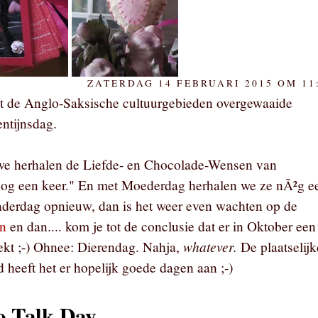
ZATERDAG 14 FEBRUARI 2015 OM 11
it de Anglo-Saksische cultuurgebieden overgewaaide
entijnsdag.
we herhalen de Liefde- en Chocolade-Wensen van
og een keer." En met Moederdag herhalen we ze nÃ²g e
aderdag opnieuw, dan is het weer even wachten op de
en
en dan.... kom je tot de conclusie dat er in Oktober een
whatever.
eekt ;-) Ohnee: Dierendag. Nahja,
De plaatselijk
 heeft het er hopelijk goede dagen aan ;-)
o Talk Day