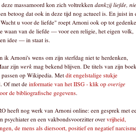
dankzij liefde, nie
, deze massamoord kon zich voltrekken
 een betoog dat ook in deze tijd nog actueel is. En juist in 
"Wacht u voor de liefde" roept Arnoni ook op tot gedenk
e waan van de liefde — voor een religie, het eigen volk,
een idee — in staat is.
n ik Arnoni's wens om zijn sterfdag niet te herdenken,
werk
Maar zijn
mag bekend blijven. De titels van zijn boe
t passen op Wikipedia. Met
dit engelstalige stukje
overige
d. Of met de
informatie van het IISG - klik op
oor de bibliografische gegevens
.
 heeft nog werk van Arnoni online: een gesprek met e
en psychiater en een vakbondsvoorzitter over
vrijheid,
ngen, de mens als diersoort, positief en negatief narcism