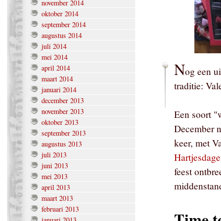
november 2014
oktober 2014
september 2014
augustus 2014
juli 2014
mei 2014
N
april 2014
og een u
maart 2014
traditie: Val
januari 2014
december 2013
november 2013
Een soort "
oktober 2013
December n
september 2013
keer, met V
augustus 2013
juli 2013
Hartjesdag
juni 2013
feest ontbr
mei 2013
middenstand
april 2013
maart 2013
februari 2013
Time t
januari 2013