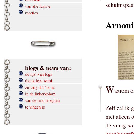
schuimspaan
van alle laatste
reacties
Arnoni
blogs & news van:
de lijst van logs
die ik lees werd
W
zó lang dat ’ie nu
aarom o
in de linkerkolom
van de reactiepagina
te vinden is
Zelf zal ik
niet alleen
mi
de vraag
haar begraf