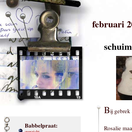
februari 
schui
B
ij gebrek
Babbelpraat:
Rosalie ma
overzicht