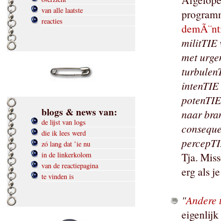
van alle laatste
programm
reacties
demÃ¨nt
militTIE
met urgen
turbulen
intenTIE 
potenTIE
blogs & news van:
naar bra
de lijst van logs
conseque
die ik lees werd
percepTI
zó lang dat ’ie nu
in de linkerkolom
Tja. Mis
van de reactiepagina
erg als j
te vinden is
"
Andere 
eigenlijk