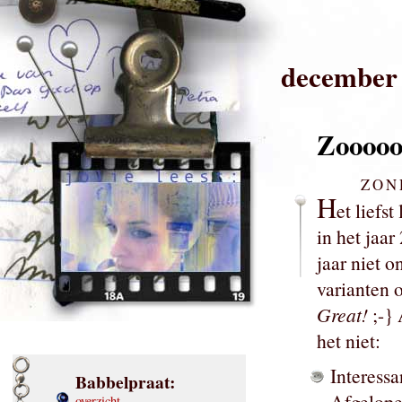
december
Zooooo
ZON
H
et liefs
in het jaa
jaar niet 
varianten 
Great!
;-}
het niet:
Interessa
Babbelpraat:
Afgelope
overzicht