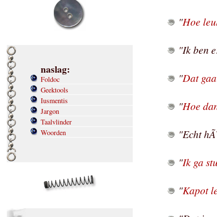
"
Hoe leuk
"Ik ben e
naslag:
"
Dat gaa
Foldoc
Geektools
Iusmentis
"
Hoe da
Jargon
Taalvlinder
"Echt hÃ
Woorden
"
Ik ga st
"
Kapot l