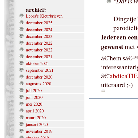
"Dat is w
archief:
Leora's Kleurbrieven
Dingetje
december 2025
parodiel
december 2024
Iedereen een
december 2023
december 2022
gewenst
met w
november 2022
â€˜hem'sâ€™ 
december 2021
oktober 2021
interessanter
september 2021
â€˜
abdicaTIE
december 2020
uiteraard ;-)
augustus 2020
juli 2020
juni 2020
mei 2020
april 2020
maart 2020
januari 2020
november 2019
oktober 2019