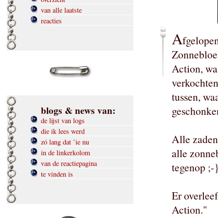
van alle laatste
reacties
A
fgelopen
Zonnebloem
Action, wa
verkochten
tussen, wa
blogs & news van:
geschonken.
de lijst van logs
die ik lees werd
Alle zaden
zó lang dat ’ie nu
alle zonne
in de linkerkolom
van de reactiepagina
tegenop ;-
te vinden is
Er overlee
Action."