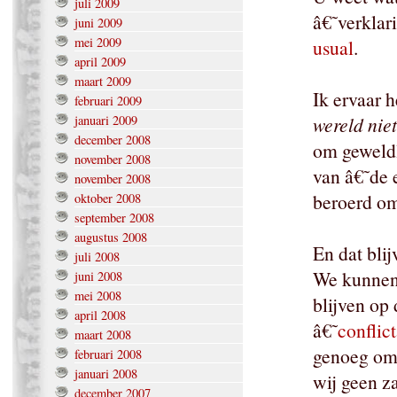
juli 2009
â€˜verkla
juni 2009
mei 2009
usual
.
april 2009
maart 2009
Ik ervaar 
februari 2009
januari 2009
wereld nie
december 2008
om geweldl
november 2008
van â€˜de
november 2008
beroerd om
oktober 2008
september 2008
augustus 2008
En dat bli
juli 2008
We kunnen 
juni 2008
mei 2008
blijven op
april 2008
â€˜
conflict
maart 2008
genoeg om 
februari 2008
januari 2008
wij geen z
december 2007