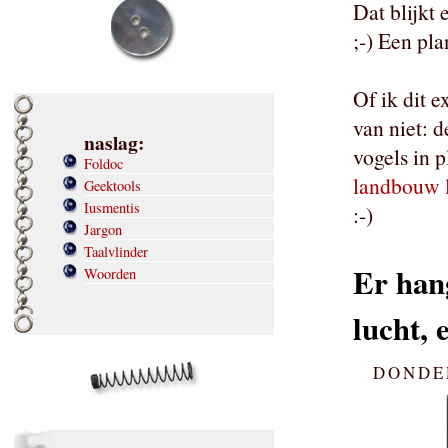
Dat blijkt
;-) Een pl
Of ik dit 
van niet: 
naslag:
vogels in 
Foldoc
landbouw l
Geektools
Iusmentis
:-)
Jargon
Taalvlinder
Er hang
Woorden
lucht, 
DONDER