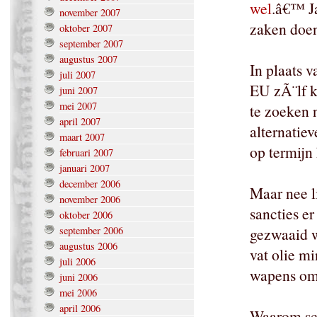
wel
.â€™ Ja
november 2007
zaken doe
oktober 2007
september 2007
augustus 2007
In plaats 
juli 2007
EU zÃ¨lf k
juni 2007
mei 2007
te zoeken 
april 2007
alternatie
maart 2007
op termijn
februari 2007
januari 2007
december 2006
Maar nee l
november 2006
sancties er
oktober 2006
september 2006
gezwaaid 
augustus 2006
vat olie m
juli 2006
wapens om 
juni 2006
mei 2006
april 2006
Waarom sch