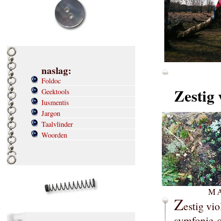
naslag:
Foldoc
Zestig 
Geektools
Iusmentis
Jargon
Taalvlinder
Woorden
MA
Z
estig vio
symfonie-or