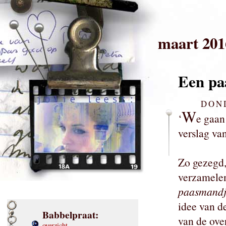
maart 201
Een pa
DOND
W
‘
e gaan
verslag va
Zo gezegd,
verzamel
paasmandj
idee van de
Babbelpraat:
van de ove
overzicht