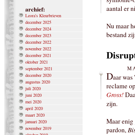
aantal er n
archief:
Leora's Kleurbrieven
december 2025
Nu maar ho
december 2024
bestand zi
december 2023
december 2022
november 2022
Disrupt
december 2021
oktober 2021
MA
september 2021
D
december 2020
aar was 
augustus 2020
reclame o
juli 2020
Gross!
Daar
juni 2020
mei 2020
zijn.
april 2020
maart 2020
Maar enig 
januari 2020
november 2019
pardon,
Bi
oktober 2019