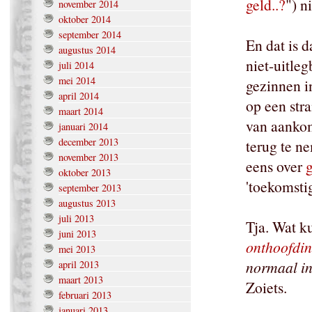
geld..?
") n
november 2014
oktober 2014
september 2014
En dat is 
augustus 2014
niet-uitleg
juli 2014
mei 2014
gezinnen i
april 2014
op een stra
maart 2014
van aankom
januari 2014
december 2013
terug te n
november 2013
eens over
oktober 2013
'toekomsti
september 2013
augustus 2013
juli 2013
Tja. Wat k
juni 2013
onthoofdi
mei 2013
normaal in
april 2013
maart 2013
Zoiets.
februari 2013
januari 2013