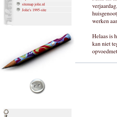
sitemap jolie.nl
verjaardag
Jolie's 1995-site
huisgenoot
werken aan
Helaas is h
kan niet t
opvoedmet