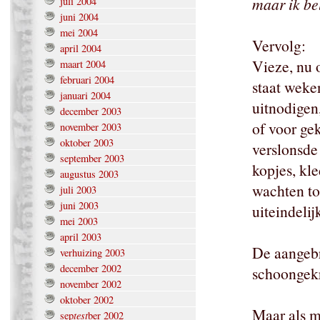
maar ik be
juli 2004
juni 2004
mei 2004
Vervolg:
april 2004
Vieze, nu 
maart 2004
februari 2004
staat weke
januari 2004
uitnodigen
december 2003
of voor ge
november 2003
oktober 2003
verslonsde 
september 2003
kopjes, kl
augustus 2003
wachten to
juli 2003
juni 2003
uiteindelij
mei 2003
april 2003
De aangebr
verhuizing 2003
december 2002
schoongekr
november 2002
oktober 2002
Maar als m
test
sep
ber 2002