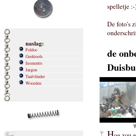
spelletje :-
De foto's 
onderschrif
naslag:
de onbe
Foldoc
Geektools
Iusmentis
Duisbu
Jargon
Taalvlinder
Woorden
H
oe zou e