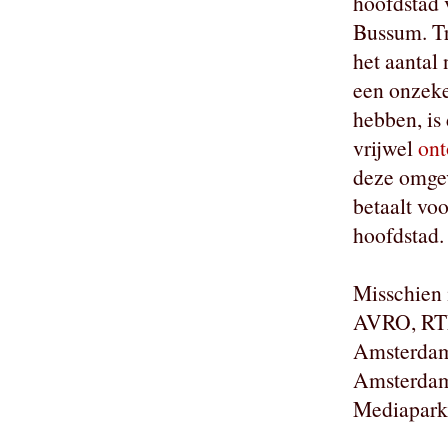
hoofdstad 
Bussum. Tr
het aantal
een onzeke
hebben, is
vrijwel
ont
deze omgev
betaalt vo
hoofdstad.
Misschien 
AVRO, RTL
Amsterdam
Amsterdam 
Mediapark 