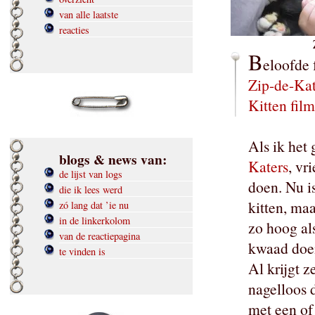
van alle laatste
reacties
B
eloofde 
Zip-de-Kat
Kitten fil
Als ik het 
blogs & news van:
Katers
, vr
de lijst van logs
doen. Nu i
die ik lees werd
kitten, maa
zó lang dat ’ie nu
in de linkerkolom
zo hoog als
van de reactiepagina
kwaad doen
te vinden is
Al krijgt z
nagelloos 
met een of