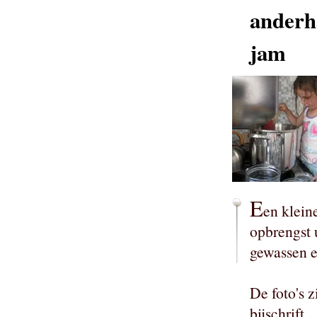
anderha
jam
E
en klein
opbrengst 
gewassen e
De foto's 
bijschrift.