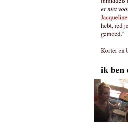
inmiddels 
er niet voo
Jacquelin
hebt, red j
gemoed."
Korter en 
ik ben 