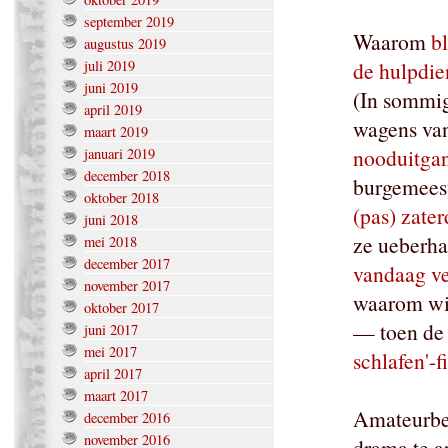
september 2019
Waarom
b
augustus 2019
juli 2019
de hulpdie
juni 2019
(In sommi
april 2019
wagens va
maart 2019
nooduitgan
januari 2019
december 2018
burgemeest
oktober 2018
(pas) zate
juni 2018
ze ueberha
mei 2018
december 2017
vandaag ve
november 2017
waarom wis
oktober 2017
— toen de 
juni 2017
mei 2017
schlafen'-f
april 2017
maart 2017
Amateurbe
december 2016
november 2016
drama te a