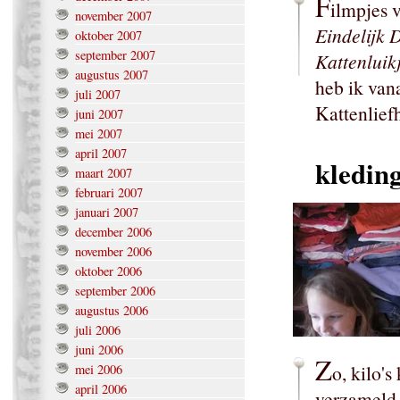
F
ilmpjes v
november 2007
Eindelijk 
oktober 2007
september 2007
Kattenluikj
augustus 2007
heb ik va
juli 2007
Kattenliefh
juni 2007
mei 2007
april 2007
kledin
maart 2007
februari 2007
januari 2007
december 2006
november 2006
oktober 2006
september 2006
augustus 2006
juli 2006
juni 2006
Z
o, kilo'
mei 2006
april 2006
verzameld,