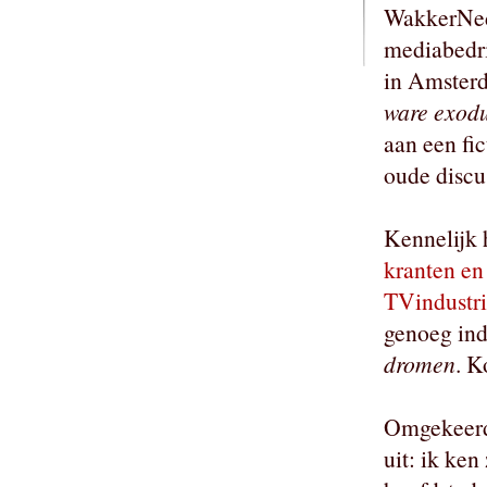
WakkerNede
mediabedri
in Amsterd
ware exodu
aan een fic
oude discu
Kennelijk
kranten en
TVindustri
genoeg ind
dromen
. K
Omgekeerd 
uit: ik ken