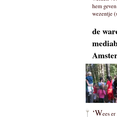
hem geven 
wezentje (
de war
mediab
Amste
‘W
ees er