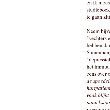
en ik moes
studieboek
te gaan zit
Neem bijvo
"vechters 
hebben dan
Samenhang?
"depressie
het immuun
eens over 
de spoedei
hartpatiënt
vaak blijkt
paniekstoo
psychiatri