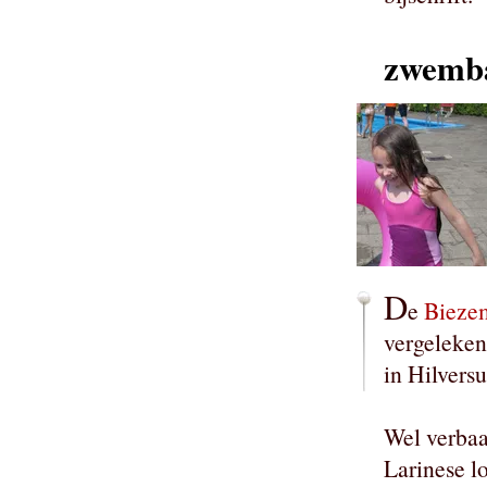
zwemb
D
e
Bieze
vergeleken
in Hilvers
Wel verbaa
Larinese lo