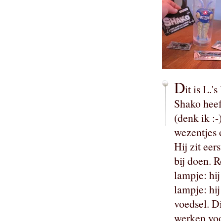
D
it is L.
Shako heeft
(denk ik :-
wezentjes
Hij zit eer
bij doen. 
lampje: hij
lampje: hi
voedsel. Di
werken voo