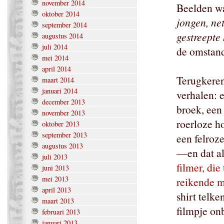
november 2014
Beelden wa
oktober 2014
jongen, ne
september 2014
gestreepte
augustus 2014
juli 2014
de omstande
mei 2014
april 2014
Terugkeren
maart 2014
januari 2014
verhalen: 
december 2013
broek, een
november 2013
roerloze ho
oktober 2013
september 2013
een felroz
augustus 2013
—en dat al
juli 2013
filmer, die
juni 2013
mei 2013
reikende 
april 2013
shirt telke
maart 2013
filmpje onb
februari 2013
januari 2013