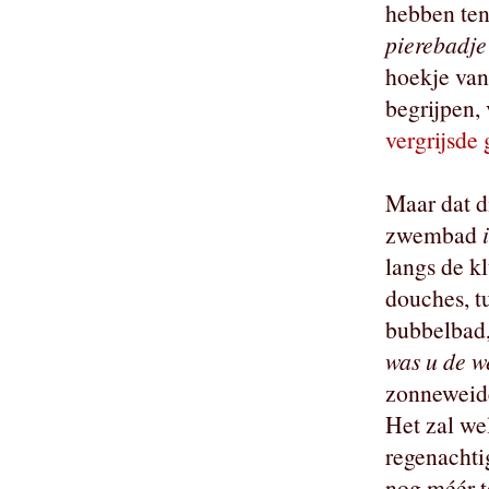
hebben ten
pierebadje
hoekje van
begrijpen,
vergrijsde
Maar dat d
zwembad
langs de kl
douches, t
bubbelbad,
was u de w
zonneweide
Het zal wel
regenacht
nog méér te