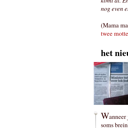
komt al. E
nog even e
(Mama mag 
twee mott
het nie
W
anneer 
soms breinb