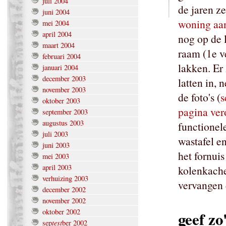
juli 2004
de jaren ze
juni 2004
woning aan
mei 2004
april 2004
nog op de 
maart 2004
raam (1e v
februari 2004
lakken. Er
januari 2004
december 2003
latten in, 
november 2003
de foto's (
s
oktober 2003
pagina ver
september 2003
augustus 2003
functionel
juli 2003
wastafel e
juni 2003
het fornuis
mei 2003
april 2003
kolenkachel
verhuizing 2003
vervangen 
december 2002
november 2002
oktober 2002
geef zo
test
sep
ber 2002