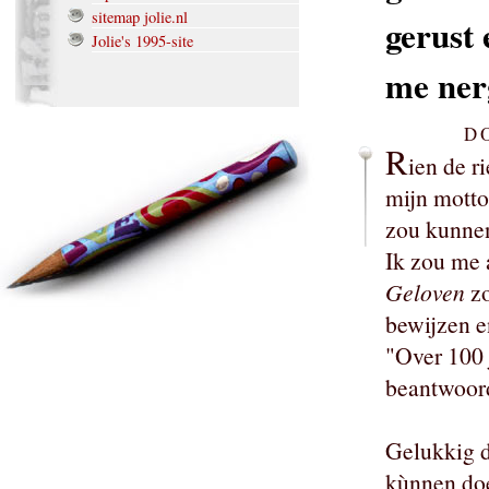
sitemap jolie.nl
gerust 
Jolie's 1995-site
me nerg
D
R
ien de ri
mijn motto
zou kunnen
Ik zou me 
Geloven
zo
bewijzen e
"Over 100 
beantwoor
Gelukkig d
kùnnen doe