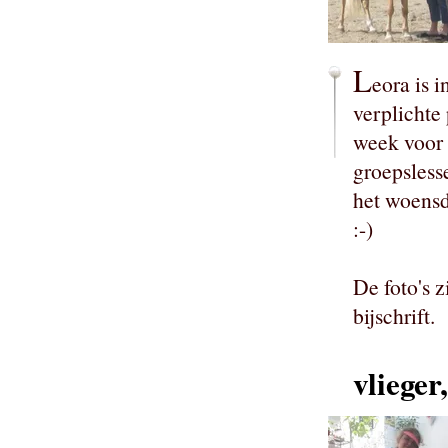
L
eora is 
verplichte
week voor 
groepsless
het woensd
:-)
De foto's 
bijschrift.
vlieger