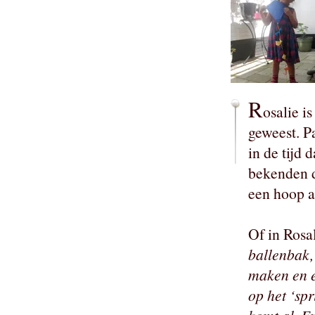
R
osalie i
geweest. P
in de tijd
bekenden d
een hoop a
Of in Rosa
ballenbak,
maken en e
op het ‘spr