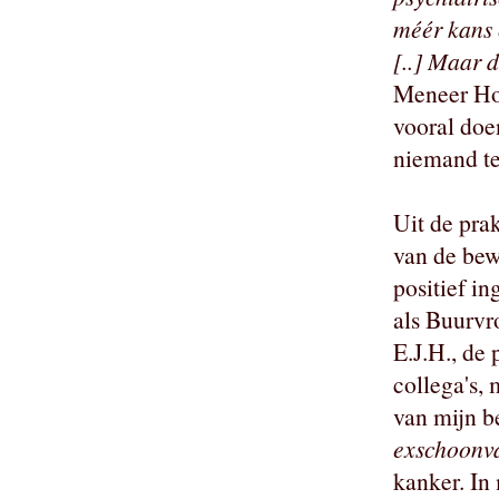
méér kans 
[..] Maar 
Meneer Hon
vooral doe
niemand te
Uit de prak
van de bew
positief i
als Buurvr
E.J.H., de 
collega's,
van mijn be
exschoonv
kanker. In